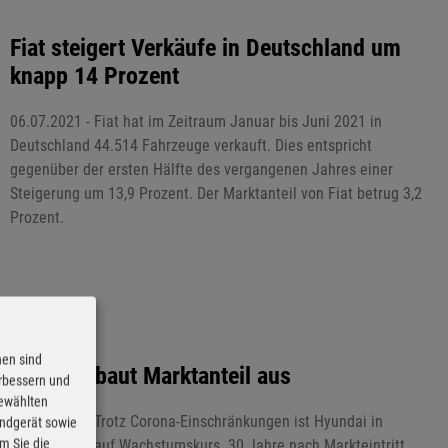
Fiat steigert Verkäufe in Deutschland um
knapp 14 Prozent
06.07.2021 - Fiat hat im Zeitraum Januar bis Juni 2021 in
Deutschland 44.514 Fahrzeuge verkauft. Dies entspricht
gegenüber der ersten Hälfte des vergangenen Jahres einer
Steigerung um 13,9 Prozent. Der Marktanteil von Fiat betrug 3,2
Prozent.
nen sind
Hyundai baut Marktanteil aus
erbessern und
gewählten
02.07.2021 - Trotz Corona-Einschränkungen ist Hyundai in
Endgerät sowie
m Sie die
Deutschland auf Wachstumskurs. 30 Jahre nach Markteintritt