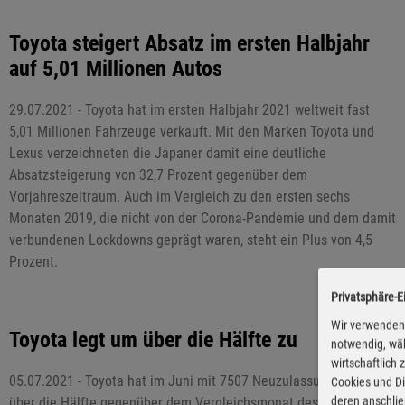
Toyota steigert Absatz im ersten Halbjahr
auf 5,01 Millionen Autos
29.07.2021 - Toyota hat im ersten Halbjahr 2021 weltweit fast
5,01 Millionen Fahrzeuge verkauft. Mit den Marken Toyota und
Lexus verzeichneten die Japaner damit eine deutliche
Absatzsteigerung von 32,7 Prozent gegenüber dem
Vorjahreszeitraum. Auch im Vergleich zu den ersten sechs
Monaten 2019, die nicht von der Corona-Pandemie und dem damit
verbundenen Lockdowns geprägt waren, steht ein Plus von 4,5
Prozent.
Privatsphäre-E
Wir verwenden 
Toyota legt um über die Hälfte zu
notwendig, wäh
wirtschaftlich
05.07.2021 - Toyota hat im Juni mit 7507 Neuzulassungen um
Cookies und Di
deren anschli
über die Hälfte gegenüber dem Vergleichsmonat des Vorjahres