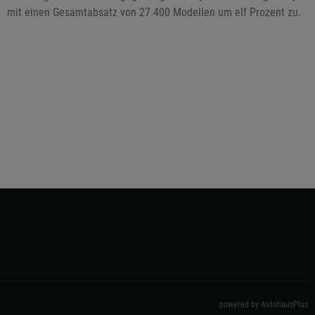
mit einen Gesamtabsatz von 27.400 Modellen um elf Prozent zu.
powered by AutohausPlus