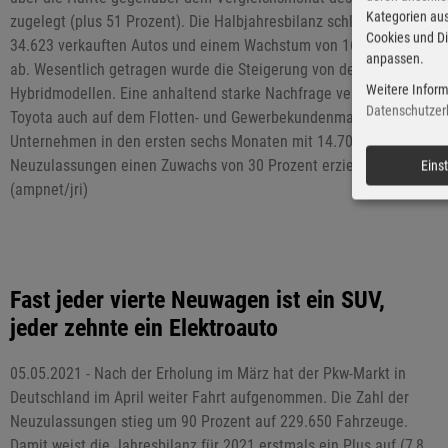
Kategorien aus
zugelegt (plus 51 Prozent). Die Halbjahresbilanz schließt mit
Cookies und Di
34.623 verkauften Autos und einem Wachstum von 16,5 Prozent
anpassen.
ab. Wesentlich getragen wurde die Steigerung von den
Weitere Inform
Hybridmodellen. Eine anhaltend starke Nachfrage verzeichnete
Datenschutzer
Toyota auch auf dem Flotten- und Gewerbekundenmarkt, wo das
Unternehmen in den ersten sechs Monaten mit 14.700
Neuzulassungen einen Zuwachs von 30 Prozent erzielte.
Eins
(ampnet/jri)
Fast jeder vierte Neuwagen ist ein SUV,
jeder zehnte ein Elektroauto
05.05.2021 - Nach der Erholung im März hat der Pkw-Markt in
Deutschland im April weiter Fahrt aufgenommen. Die Zahl der
Neuzulassungen stieg um 90 Prozent auf 229.650 Fahrzeuge.
Damit weist die Jahresbilanz für 2021 erstmals ein Plus auf (7,8