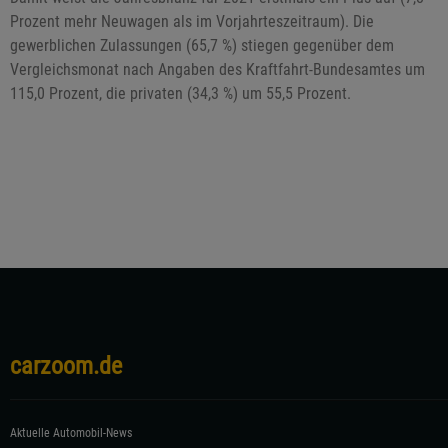
Prozent mehr Neuwagen als im Vorjahrteszeitraum). Die
gewerblichen Zulassungen (65,7 %) stiegen gegenüber dem
Vergleichsmonat nach Angaben des Kraftfahrt-Bundesamtes um
115,0 Prozent, die privaten (34,3 %) um 55,5 Prozent.
carzoom.de
Aktuelle Automobil-News