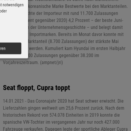
cht notwendigen
feiert die südkoreanische Marke Bestwerte bei den Marktanteilen.
 oder
Im Juni erreichte der Importeur mit rund 11.700 Zulassungen
(plus 81 Prozent gegenüber 2020) 4,2 Prozent – der beste Juni-
Marktanteil in der Unternehmensgeschichte – und belegt damit
Platz drei der Importmarken. Bereits im Monat davor konnte mit
3,8 Prozent Marktanteil (8.700 Zulassungen) der stärkste Mai
bisher erzielt werden. Kumuliert kam Hyundai im ersten Halbjahr
eren
auf über 49.200 Zulassungen gegenüber 38.200 im
Vorjahreszeitraum. (ampnet/jri)
Seat floppt, Cupra toppt
14.01.2021 - Das Coronajahr 2020 hat Seat schwer erwischt. Die
Lieferzahlen gingen weltweit um 25,6 Prozent zurück. Nach dem
historischen Rekord von 574.078 Einheiten in 2019 konnte die
spanische VW-Tochter im vergangenen Jahr nur noch 427.000
Fahrzeuge verkaufen. Dagegen legte der sportliche Ableger Cupra