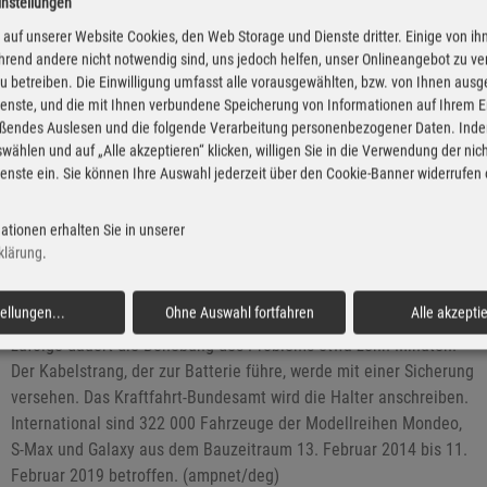
instellungen
Oberklasse überholte der BMW 7er den Porsche Panamera.
auf unserer Website Cookies, den Web Storage und Dienste dritter. Einige von ih
Zulassungsstärkstes SUV war der Mercedes-Benz GLK/GLC und
rend andere nicht notwendig sind, uns jedoch helfen, unser Onlineangebot zu v
erfolgreichstes Utilitie-Fahrzeug der VW Caddy. Im Vormonat
 zu betreiben. Die Einwilligung umfasst alle vorausgewählten, bzw. von Ihnen aus
hatten hier der VW T-Roc und der VW T6 die Nase vorn gehabt.
enste, und die mit Ihnen verbundene Speicherung von Informationen auf Ihrem 
eßendes Auslesen und die folgende Verarbeitung personenbezogener Daten. Inde
wählen und auf „Alle akzeptieren“ klicken, willigen Sie in die Verwendung der ni
enste ein. Sie können Ihre Auswahl jederzeit über den Cookie-Banner widerrufen
100 000 deutsche Fords müssen in die
Werkstatt
ationen erhalten Sie in unserer
klärung
.
24.09.2019 - Ford ruft in Deutschland 101 319 Fahrzeuge in die
Werkstatt. Durch eine undichte Starterbatterie bestehe auch dann
tellungen
...
Ohne Auswahl fortfahren
Alle akzepti
Brandgefahr, wenn das Fahrzeug nur stehe. Medienberichten
zufolge dauert die Behebung des Problems etwa zehn Minuten.
Der Kabelstrang, der zur Batterie führe, werde mit einer Sicherung
versehen. Das Kraftfahrt-Bundesamt wird die Halter anschreiben.
International sind 322 000 Fahrzeuge der Modellreihen Mondeo,
S-Max und Galaxy aus dem Bauzeitraum 13. Februar 2014 bis 11.
Februar 2019 betroffen. (ampnet/deg)