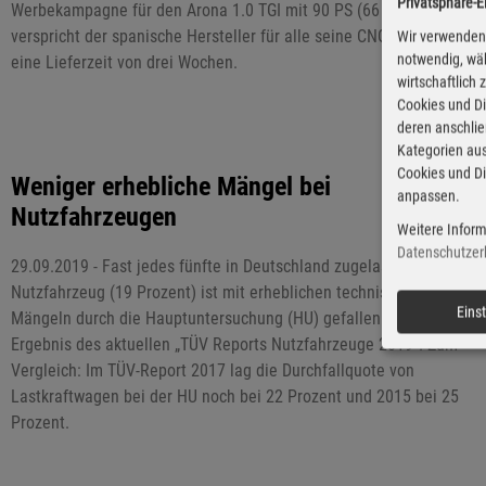
Privatsphäre-E
Werbekampagne für den Arona 1.0 TGI mit 90 PS (66 kW). Zudem
verspricht der spanische Hersteller für alle seine CNG-Modelle
Wir verwenden 
notwendig, wäh
eine Lieferzeit von drei Wochen.
wirtschaftlich
Cookies und Di
deren anschli
Kategorien aus
Cookies und Di
Weniger erhebliche Mängel bei
anpassen.
Nutzfahrzeugen
Weitere Inform
Datenschutzer
29.09.2019 - Fast jedes fünfte in Deutschland zugelassene
Nutzfahrzeug (19 Prozent) ist mit erheblichen technischen
Eins
Mängeln durch die Hauptuntersuchung (HU) gefallen. Das ist das
Ergebnis des aktuellen „TÜV Reports Nutzfahrzeuge 2019“. Zum
Vergleich: Im TÜV-Report 2017 lag die Durchfallquote von
Lastkraftwagen bei der HU noch bei 22 Prozent und 2015 bei 25
Prozent.