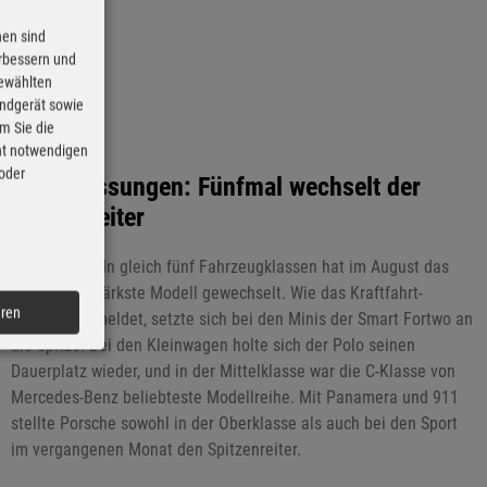
Prozent.
nen sind
erbessern und
gewählten
Endgerät sowie
m Sie die
cht notwendigen
 oder
Neuzulassungen: Fünfmal wechselt der
Spitzenreiter
06.09.2019 - In gleich fünf Fahrzeugklassen hat im August das
zulassungsstärkste Modell gewechselt. Wie das Kraftfahrt-
eren
Bundesamt meldet, setzte sich bei den Minis der Smart Fortwo an
die Spitze. Bei den Kleinwagen holte sich der Polo seinen
Dauerplatz wieder, und in der Mittelklasse war die C-Klasse von
Mercedes-Benz beliebteste Modellreihe. Mit Panamera und 911
stellte Porsche sowohl in der Oberklasse als auch bei den Sport
im vergangenen Monat den Spitzenreiter.