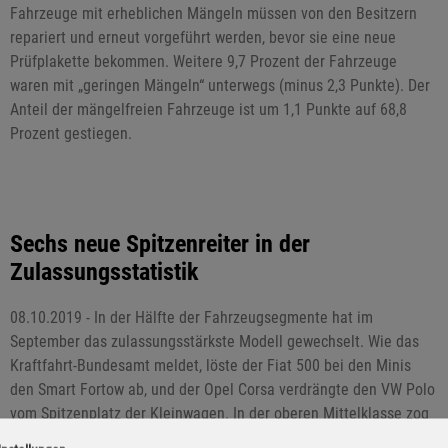
Fahrzeuge mit erheblichen Mängeln müssen von den Besitzern
repariert und erneut vorgeführt werden, bevor sie eine neue
Prüfplakette bekommen. Weitere 9,7 Prozent der Fahrzeuge
waren mit „geringen Mängeln“ unterwegs (minus 2,3 Punkte). Der
Anteil der mängelfreien Fahrzeuge ist um 1,1 Punkte auf 68,8
Prozent gestiegen.
Sechs neue Spitzenreiter in der
Zulassungsstatistik
08.10.2019 - In der Hälfte der Fahrzeugsegmente hat im
September das zulassungsstärkste Modell gewechselt. Wie das
Kraftfahrt-Bundesamt meldet, löste der Fiat 500 bei den Minis
den Smart Fortow ab, und der Opel Corsa verdrängte den VW Polo
vom Spitzenplatz der Kleinwagen. In der oberen Mittelklasse zog
die E-Klasse von Mercedes-Benz am Audi A6 vorbei und in der