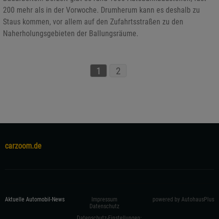
200 mehr als in der Vorwoche. Drumherum kann es deshalb zu
Staus kommen, vor allem auf den Zufahrtsstraßen zu den
Naherholungsgebieten der Ballungsräume.
1
2
carzoom.de
Aktuelle Automobil-News
Impressum
powered by AutohausPlus
Datenschutz
Datenschutz-Einstellungen: