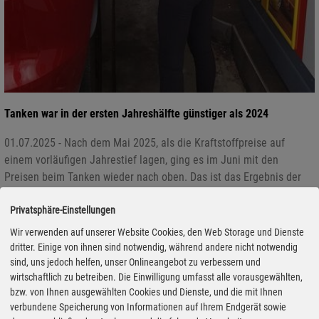
Tanken war in der ersten Jahreshälfte günstiger als 2024
01.07.2025 - Nach dem Mai 2025, als die Kraftstoffpreise auf
einem vorläufigen Jahrestief lagen, ging es im Juni mit den
Preisen beim Tanken wieder nach oben. Das ist das Ergebnis der
aktuellen ADAC Auswertung der Kraftstoffpreise im
Monatsvergleich. Danach kostete ein Liter Super E10 im
Privatsphäre-Einstellungen
Monatsmittel 1,684 Euro und damit 0,6 Cent mehr als im Vormonat.
Wir verwenden auf unserer Website Cookies, den Web Storage und Dienste
Die Verteuerung bei Diesel fiel jedoch stärker aus: Der Preis für
dritter. Einige von ihnen sind notwendig, während andere nicht notwendig
einen Liter lag im Juni bei durchschnittlich 1,585 Euro nach 1,558
sind, uns jedoch helfen, unser Onlineangebot zu verbessern und
wirtschaftlich zu betreiben. Die Einwilligung umfasst alle vorausgewählten,
Euro im Mai, was einem Anstieg von 2,7 Cent entspricht. Die Bilanz
bzw. von Ihnen ausgewählten Cookies und Dienste, und die mit Ihnen
für die erste Jahreshälfte fällt im Vergleich zum Vorjahreszeitraum
verbundene Speicherung von Informationen auf Ihrem Endgerät sowie
laut ADAC jedoch positiv aus.