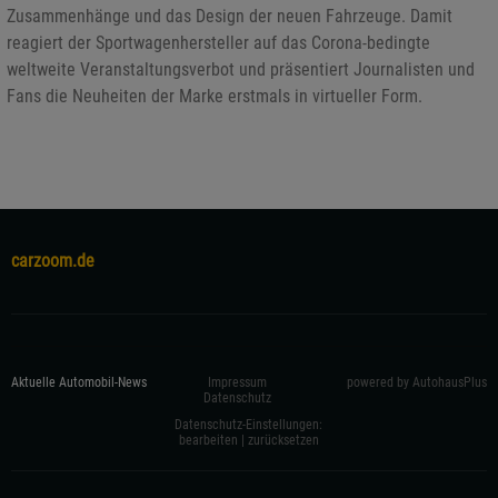
Zusammenhänge und das Design der neuen Fahrzeuge. Damit
reagiert der Sportwagenhersteller auf das Corona-bedingte
weltweite Veranstaltungsverbot und präsentiert Journalisten und
Fans die Neuheiten der Marke erstmals in virtueller Form.
carzoom.de
Aktuelle Automobil-News
Impressum
powered by AutohausPlus
Datenschutz
Datenschutz-Einstellungen:
bearbeiten
|
zurücksetzen