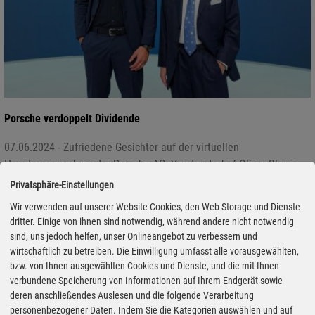
Porsche verdoppelt Dividende
07.06.2024 - Zufriedene Gesichter auf der virtuellen
Hauptversammlung der Porsche AG. Vorstandschef Oliver Blume
zieht vor den Aktionären Jahresbilanz für 2023 und erläuterte die
Privatsphäre-Einstellungen
aktuelle Strategie. Das Unternehmen sei „finanziell robust
Wir verwenden auf unserer Website Cookies, den Web Storage und Dienste
aufgestellt und auch in unsicheren Zeiten hochprofitabel“, so Oliver
dritter. Einige von ihnen sind notwendig, während andere nicht notwendig
Blume im Rückblick. Aktuell präsentiere Porsche die größte
sind, uns jedoch helfen, unser Onlineangebot zu verbessern und
Modelloffensive der Unternehmensgeschichte. „In den
wirtschaftlich zu betreiben. Die Einwilligung umfasst alle vorausgewählten,
vergangenen Monaten haben wir in fünf Baureihen neue Modelle
bzw. von Ihnen ausgewählten Cookies und Dienste, und die mit Ihnen
verbundene Speicherung von Informationen auf Ihrem Endgerät sowie
eingeführt. Damit verfügen wir ab diesem Jahr über die stärkste
deren anschließendes Auslesen und die folgende Verarbeitung
Produktpalette der Porsche-Historie“, so Blume.
personenbezogener Daten. Indem Sie die Kategorien auswählen und auf