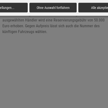
angeboten. Gewünschte Personalisierungen werden ab
tellungen
...
Ohne Auswahl fortfahren
Alle akzepti
kommendem Jahr entgegengenommen, die ersten Auslieferungen
sind für 2027 vorgesehen. Für die Vorbestellung über einen
ausgewählten Händler wird eine Reservierungsgebühr von 50.000
Euro erhoben. Gegen Aufpreis lässt sich auch die Nummer des
künftigen Fahrzeugs wählen.