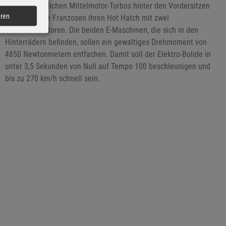
des ursprünglichen Mittelmotor-Turbos hinter den Vordersitzen
eren
bestücken die Franzosen ihren Hot Hatch mit zwei
Radnabenmotoren. Die beiden E-Maschinen, die sich in den
Hinterrädern befinden, sollen ein gewaltiges Drehmoment von
4850 Newtonmetern entfachen. Damit soll der Elektro-Bolide in
unter 3,5 Sekunden von Null auf Tempo 100 beschleunigen und
bis zu 270 km/h schnell sein.