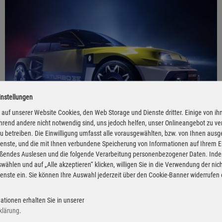
instellungen
auf unserer Website Cookies, den Web Storage und Dienste dritter. Einige von ih
rend andere nicht notwendig sind, uns jedoch helfen, unser Onlineangebot zu v
 zu betreiben. Die Einwilligung umfasst alle vorausgewählten, bzw. von Ihnen aus
enste, und die mit Ihnen verbundene Speicherung von Informationen auf Ihrem 
eßendes Auslesen und die folgende Verarbeitung personenbezogener Daten. Inde
Der frühe Vogel fängt den Renault
wählen und auf „Alle akzeptieren“ klicken, willigen Sie in die Verwendung der ni
enste ein. Sie können Ihre Auswahl jederzeit über den Cookie-Banner widerrufen
22.04.2025 - Bei Renault kann ab sofort der R 5 Turbo 3E
reserviert werden. Das vielfach individualisierbare Fahrzeuge wird
ationen erhalten Sie in unserer
in 1980 nummerierten Exemplaren gebaut, leistet 397 kW (540
klärung
.
PS) und wird voraussichtlich zu Preisen ab 155.000 Euro