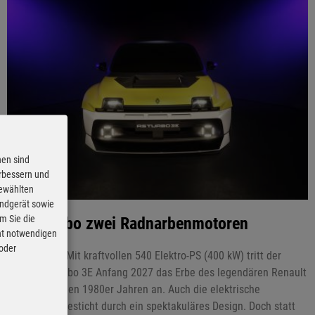
nen sind
erbessern und
gewählten
Endgerät sowie
m Sie die
Statt Turbo zwei Radnarbenmotoren
cht notwendigen
 oder
17.03.2025 - Mit kraftvollen 540 Elektro-PS (400 kW) tritt der
Renault 5 Turbo 3E Anfang 2027 das Erbe des legendären Renault
5 Turbo aus den 1980er Jahren an. Auch die elektrische
Neuauflage besticht durch ein spektakuläres Design. Doch statt