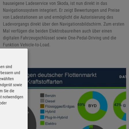
hauseigene Ladeservice von Skoda, ist nun direkt in das
Navigationssystem integriert. Er zeigt Bewertungen und Preise
von Ladestationen an und ermöglicht die Autorisierung des
Ladevorgangs direkt über den Navigationsbildschirm. Zum ersten
Mal verfügen die beiden Elektrobaureihen auch über einen
digitalen Fahrzeugschlüssel sowie One-Pedal-Driving und die
Funktion Vehicle-to-Load.
nen sind
erbessern und
gewählten
Endgerät sowie
m Sie die
cht notwendigen
 oder