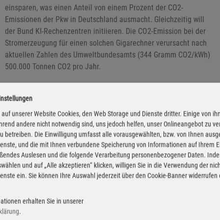
einsparen, was einen Anteil von einem Prozent der CO2-
Emissionen der Pkw in Deutschland ausmacht. Gleichzeitig will
der Bund KI-Rechenzentren initiieren. Die CO2-Emission bei der
Stromerzeugung für einen solchen Gigarechner verursacht nach
aktuellen Zahlen des Umweltbundesamts (344 Gramm CO2/kWh)
500.000 Tonnen CO2 pro Jahr.
instellungen
auf unserer Website Cookies, den Web Storage und Dienste dritter. Einige von ih
rend andere nicht notwendig sind, uns jedoch helfen, unser Onlineangebot zu v
 zu betreiben. Die Einwilligung umfasst alle vorausgewählten, bzw. von Ihnen aus
enste, und die mit Ihnen verbundene Speicherung von Informationen auf Ihrem 
eßendes Auslesen und die folgende Verarbeitung personenbezogener Daten. Inde
wählen und auf „Alle akzeptieren“ klicken, willigen Sie in die Verwendung der ni
enste ein. Sie können Ihre Auswahl jederzeit über den Cookie-Banner widerrufen
ationen erhalten Sie in unserer
klärung
.