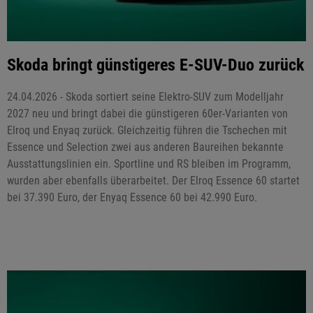
Skoda bringt günstigeres E-SUV-Duo zurück
24.04.2026 - Skoda sortiert seine Elektro-SUV zum Modelljahr
2027 neu und bringt dabei die günstigeren 60er-Varianten von
Elroq und Enyaq zurück. Gleichzeitig führen die Tschechen mit
Essence und Selection zwei aus anderen Baureihen bekannte
Ausstattungslinien ein. Sportline und RS bleiben im Programm,
wurden aber ebenfalls überarbeitet. Der Elroq Essence 60 startet
bei 37.390 Euro, der Enyaq Essence 60 bei 42.990 Euro.