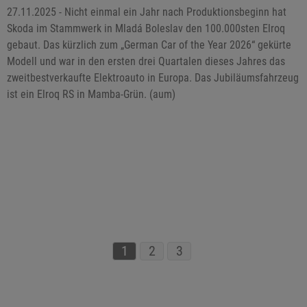
27.11.2025 - Nicht einmal ein Jahr nach Produktionsbeginn hat
Skoda im Stammwerk in Mladá Boleslav den 100.000sten Elroq
gebaut. Das kürzlich zum „German Car of the Year 2026“ gekürte
Modell und war in den ersten drei Quartalen dieses Jahres das
zweitbestverkaufte Elektroauto in Europa. Das Jubiläumsfahrzeug
ist ein Elroq RS in Mamba-Grün. (aum)
1
2
3