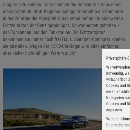
reagieren zu können. Dann nahmen die Benzinpreis-Apps ihnen
diese Arbeit ab. Statt Regionalmanager übernahm ein Computer
in der Zentrale die Preispolitik, basierend auf den bundesweiten
Echtzeitdaten der Benzinpreis-Apps. So war beiden geholfen –
den Tankenden und den Tankstellen. Die Echtzeitdaten
bekommen sie immer noch frei Haus. Aber den Computer können
sie abstellen. Wegen der 12.00-Uhr-Regel wird alles einfacher,
aber bisher nicht billiger. Warum auch?
Privatsphäre-E
Wir verwenden 
notwendig, wäh
wirtschaftlich
Cookies und Di
deren anschli
Kategorien aus
Cookies und Di
anpassen.
Weitere Inform
Datenschutzer