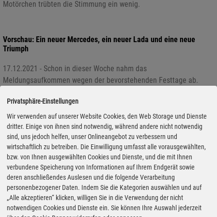
Motörchen trübten die Stimmung ein wenig.
Vorschau: Ein neuer Mercedes, ein neuer Lada und eine neue
Triumph
17.12.2021 - Schon in dieser Woche nahm das
Meldungsaufkommen wegen der bevorstehenden Festtage ab.
Dennoch stellen wir in der nächsten Woche noch drei Neuheiten
Privatsphäre-Einstellungen
vor. Mit dem EQS 53 bringt Mercedes-AMG seine erste
vollelektrische Sportlimousine auf den Markt. Über 150.000 Euro
Wir verwenden auf unserer Website Cookies, den Web Storage und Dienste
kostet das Vergnügen, mit bis zu 560 kW (761 PS) über die linke
dritter. Einige von ihnen sind notwendig, während andere nicht notwendig
sind, uns jedoch helfen, unser Onlineangebot zu verbessern und
Spur zu flüstern. Wir geben erste Fahreindrücke.
wirtschaftlich zu betreiben. Die Einwilligung umfasst alle vorausgewählten,
bzw. von Ihnen ausgewählten Cookies und Dienste, und die mit Ihnen
verbundene Speicherung von Informationen auf Ihrem Endgerät sowie
Fahrbericht Skoda Scala G-Tec: Mit Erdgas einfach sauberer
deren anschließendes Auslesen und die folgende Verarbeitung
personenbezogener Daten. Indem Sie die Kategorien auswählen und auf
13.07.2020 - Die Zeiten sind hart für die CNG-Modelle der
„Alle akzeptieren“ klicken, willigen Sie in die Verwendung der nicht
Hersteller, jener überschaubaren Gruppe von Automobilen, die von
notwendigen Cookies und Dienste ein. Sie können Ihre Auswahl jederzeit
CNG (Compressed Natural Gas), also Erdgas, angetrieben werden.