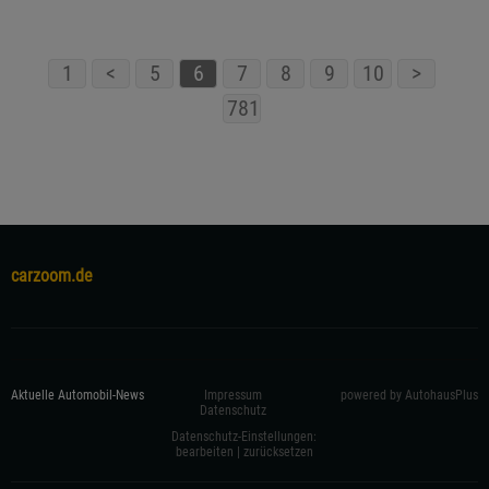
1
<
5
6
7
8
9
10
>
781
carzoom.de
Aktuelle Automobil-News
Impressum
powered by AutohausPlus
Datenschutz
Datenschutz-Einstellungen:
bearbeiten
|
zurücksetzen