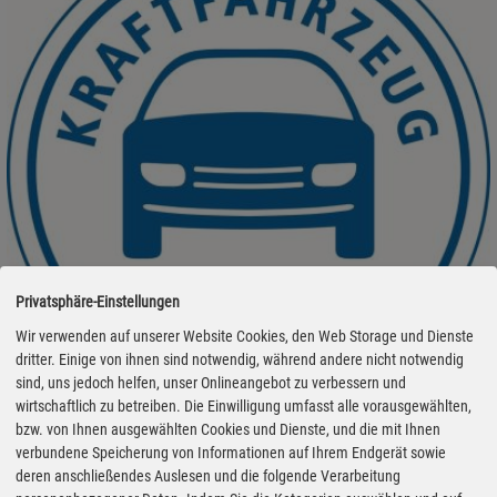
Privatsphäre-Einstellungen
Wir verwenden auf unserer Website Cookies, den Web Storage und Dienste
dritter. Einige von ihnen sind notwendig, während andere nicht notwendig
ZDK fordert Entlastung bei Spritpreisen
sind, uns jedoch helfen, unser Onlineangebot zu verbessern und
wirtschaftlich zu betreiben. Die Einwilligung umfasst alle vorausgewählten,
17.07.2026 - Steigende Ölpreise und Ferienverkehr treiben die
bzw. von Ihnen ausgewählten Cookies und Dienste, und die mit Ihnen
verbundene Speicherung von Informationen auf Ihrem Endgerät sowie
Spritkosten nach oben. Angesichts dessen appelliert der
deren anschließendes Auslesen und die folgende Verarbeitung
Zentralverband Deutsches Kraftfahrzeuggewerbe (ZDK) an die