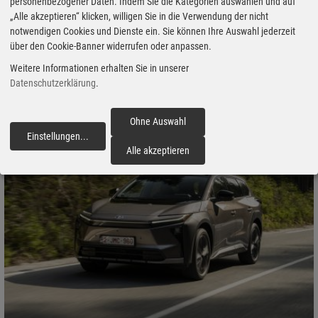
personenbezogener Daten. Indem Sie die Kategorien auswählen und auf
Bundesregierung, Verbraucher kurzfristig zu entlasten und auf
„Alle akzeptieren“ klicken, willigen Sie in die Verwendung der nicht
weitere Erhöhungen des nationalen CO2-Preises zu verzichten. Die
notwendigen Cookies und Dienste ein. Sie können Ihre Auswahl jederzeit
klimapolitisch angestrebte Lenkungswirkung sei bereits durch die
über den Cookie-Banner widerrufen oder anpassen.
aktuellen Marktpreise erreicht.
Weitere Informationen erhalten Sie in unserer
Datenschutzerklärung
.
Ohne Auswahl
Einstellungen
...
fortfahren
Alle akzeptieren