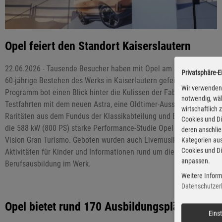
Opel feiert den Standort Kaiserslautern
22.06.2026 - Tausende Besucher haben mit Opel am Samstag das
Privatsphäre-E
60-jährige Bestehen des Werks in Kaiserlautern gefeiert. Das
Wir verwenden 
Programm bot einen Blick hinter die Kulissen der Fabrik,
notwendig, wäh
Testfahrten mit dem neuen Astra, eine Oldtimer-Ausstellung mit
wirtschaftlich
Raritäten aus dem Fundus der Klassikabteilung und Exponate wie
Cookies und Di
die 588 kW (800 PS) starke Performance-Studie Opel Corsa GSE
deren anschli
Vision Gran Turismo. Geboten wurden auch Livemusik, zahlreiche
Kategorien aus
Cookies und Di
Aktivitäten für Kinder und Informationen rund um die
anpassen.
Berufsausbildung im Werk.
Weitere Inform
Datenschutzer
Opel bietet rund 170 Ausbildungsplätze
Eins