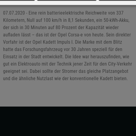
07.07.2020 - Eine rein batterieelektrische Reichweite von 337
Kilometern, Null auf 100 km/h in 8,1 Sekunden, ein 50-kWh-Akku,
der sich in 30 Minuten auf 80 Prozent der Kapazität wieder
aufladen lässt – das ist der Opel Corsa-e von heute. Sein direkter
Vorfahr ist der Opel Kadett Impuls I. Die Marke mit dem Blitz
hatte das Forschungsfahrzeug vor 30 Jahren speziell für den
Einsatz in der Stadt entwickelt. Die Idee war herauszufinden, wie
gut ein Elektroauto mit der Technik jener Zeit für den City-Verkehr
geeignet sei. Dabei sollte der Stromer das gleiche Platzangebot
und die ähnliche Nutzlast wie der konventionelle Kadett bieten.