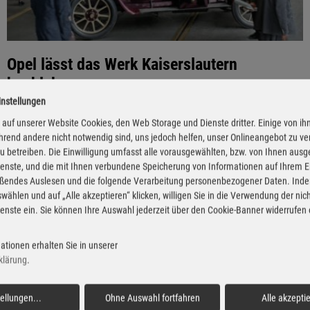
Opel lässt das Werk Kaiserslautern
hochleben
instellungen
02.06.2026 - Am 3. Juni 1966 wurde das Opel-Werk Kaiserslautern
auf unserer Website Cookies, den Web Storage und Dienste dritter. Einige von ih
eröffnet. Es hat sich seitdem vom Motoren- und zum zentralen
rend andere nicht notwendig sind, uns jedoch helfen, unser Onlineangebot zu v
Komponentenwerk, das heute mehr als 20 Stellantis-Fabriken
 zu betreiben. Die Einwilligung umfasst alle vorausgewählten, bzw. von Ihnen aus
weltweit beliefert. Aktuell stecken in über 30 Modellen von sieben
enste, und die mit Ihnen verbundene Speicherung von Informationen auf Ihrem 
Konzernmarken Bauteile aus Kaiserslautern. Der runde
eßendes Auslesen und die folgende Verarbeitung personenbezogener Daten. Inde
wählen und auf „Alle akzeptieren“ klicken, willigen Sie in die Verwendung der ni
Geburtstag wird am 20. Juni mit einem „Tag der offenen Tür“
enste ein. Sie können Ihre Auswahl jederzeit über den Cookie-Banner widerrufen
gefeiert.
ationen erhalten Sie in unserer
klärung
.
Im Rückspiegel: Der Kadett Impuls I –
tellungen
...
Ohne Auswahl fortfahren
Alle akzepti
Elektroantrieb vor 30 Jahren