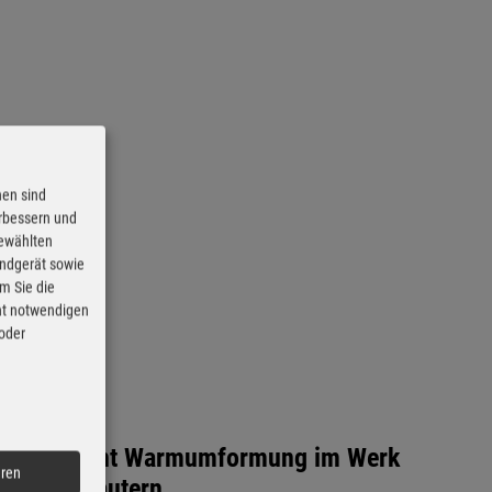
nen sind
erbessern und
gewählten
Endgerät sowie
m Sie die
cht notwendigen
 oder
Opel plant Warmumformung im Werk
eren
Kaiserslautern