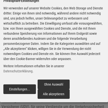
Privatsphäre-Einstellungen
Mai 2019) ist der einzige in Deutschland. Kia Motors Deutschland
Wir verwenden auf unserer Website Cookies, den Web Storage und Dienste
hat auf seiner Facebook-Seite jetzt ein Gewinnspiel gestartet,
dritter. Einige von ihnen sind notwendig, während andere nicht notwendig
dessen Gewinner neben zehn mal zwei Konzertkarten auch die
sind, uns jedoch helfen, unser Onlineangebot zu verbessern und
Gelegenheit erhalten, nachmittags beim Soundcheck der K-Pop-
wirtschaftlich zu betreiben. Die Einwilligung umfasst alle vorausgewählten,
Stars dabei zu sein.
bzw. von Ihnen ausgewählten Cookies und Dienste, und die mit Ihnen
verbundene Speicherung von Informationen auf Ihrem Endgerät sowie
deren anschließendes Auslesen und die folgende Verarbeitung
personenbezogener Daten. Indem Sie die Kategorien auswählen und auf
Daniel Metz wird Direktor Human Resources bei Scania
„Alle akzeptieren“ klicken, willigen Sie in die Verwendung der nicht
notwendigen Cookies und Dienste ein. Sie können Ihre Auswahl jederzeit
14.05.2019 - Daniel Metz (46) wird zum 1. September 2019 neuer
über den Cookie-Banner widerrufen oder anpassen.
Direktor Human Resources bei Scania Deutschland Österreich. Er
Weitere Informationen erhalten Sie in unserer
folgt auf Manuela Hohlin, die das Unternehmen verlassen hat.
Datenschutzerklärung
.
Ohne Auswahl
Siegfried Brockmann erhält Goldenen Dieselring
Einstellungen
...
fortfahren
Alle akzeptieren
14.05.2019 - Der Verband der Motorjournalisten e.V. hat in diesem
Jahr Siegfried Brockmann, den Leiter Unfallforschung der
Versicherer (UDV), für seine Verdienste um die Verkehrssicherheit