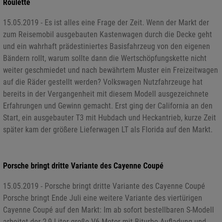
Roulette
15.05.2019 - Es ist alles eine Frage der Zeit. Wenn der Markt der
zum Reisemobil ausgebauten Kastenwagen durch die Decke geht
und ein wahrhaft prädestiniertes Basisfahrzeug von den eigenen
Bändern rollt, warum sollte dann die Wertschöpfungskette nicht
weiter geschmiedet und nach bewährtem Muster ein Freizeitwagen
auf die Räder gestellt werden? Volkswagen Nutzfahrzeuge hat
bereits in der Vergangenheit mit diesem Modell ausgezeichnete
Erfahrungen und Gewinn gemacht. Erst ging der California an den
Start, ein ausgebauter T3 mit Hubdach und Heckantrieb, kurze Zeit
später kam der größere Lieferwagen LT als Florida auf den Markt.
Porsche bringt dritte Variante des Cayenne Coupé
15.05.2019 - Porsche bringt dritte Variante des Cayenne Coupé
Porsche bringt Ende Juli eine weitere Variante des viertürigen
Cayenne Coupé auf den Markt: Im ab sofort bestellbaren S-Modell
arbeitet der 2,9 Liter große V6-Motor mit Biturbo-Aufladung und