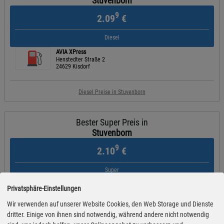
Stuvenborn
9
2.09
€
Diesel
AVIA XPress
Henstedter Straße 2
24629 Kisdorf
Diesel Preise in Stuvenborn
Bester Super Preis in
Stuvenborn
9
2.10
€
Super
AVIA XPress
Privatsphäre-Einstellungen
Henstedter Straße 2
24629 Kisdorf
Wir verwenden auf unserer Website Cookies, den Web Storage und Dienste
dritter. Einige von ihnen sind notwendig, während andere nicht notwendig