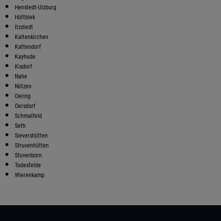
Henstedt-Ulzburg
Hüttblek
Itzstedt
Kaltenkirchen
Kattendorf
Kayhude
Kisdorf
Nahe
Nützen
Oering
Oersdorf
Schmalfeld
Seth
Sievershütten
Struvenhütten
Stuvenborn
Todesfelde
Wierenkamp