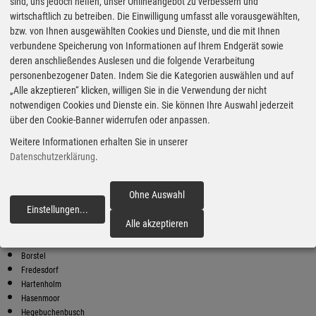
Super Preise in Stuvenborn
sind, uns jedoch helfen, unser Onlineangebot zu verbessern und
wirtschaftlich zu betreiben. Die Einwilligung umfasst alle vorausgewählten,
bzw. von Ihnen ausgewählten Cookies und Dienste, und die mit Ihnen
Bester Super E10 Preis in
verbundene Speicherung von Informationen auf Ihrem Endgerät sowie
Stuvenborn
deren anschließendes Auslesen und die folgende Verarbeitung
personenbezogener Daten. Indem Sie die Kategorien auswählen und auf
9
2.04
€
„Alle akzeptieren“ klicken, willigen Sie in die Verwendung der nicht
notwendigen Cookies und Dienste ein. Sie können Ihre Auswahl jederzeit
Super E10
über den Cookie-Banner widerrufen oder anpassen.
Shell
Weitere Informationen erhalten Sie in unserer
Friedrichsgaber Str. 19
25451 Quickborn
Datenschutzerklärung
.
Super E10 Preise in Stuvenborn
Preiswerter tanken - finden Sie die günstigsten Benzin und Diesel
Ohne Auswahl
Preise in Ihrer Stadt
Einstellungen
...
fortfahren
Alle akzeptieren
Bark
Bollweg
Borstel
Fredesdorf
Hartenholm
Hasenmoor
Hegebuchenbusch