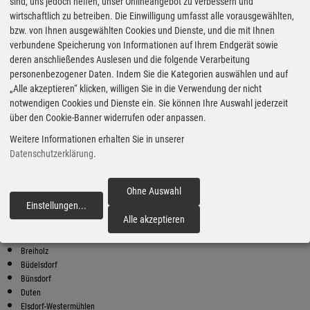
Super Preise in Rendsburg
sind, uns jedoch helfen, unser Onlineangebot zu verbessern und
wirtschaftlich zu betreiben. Die Einwilligung umfasst alle vorausgewählten,
bzw. von Ihnen ausgewählten Cookies und Dienste, und die mit Ihnen
Bester Super E10 Preis in
verbundene Speicherung von Informationen auf Ihrem Endgerät sowie
Rendsburg
deren anschließendes Auslesen und die folgende Verarbeitung
personenbezogener Daten. Indem Sie die Kategorien auswählen und auf
9
2.05
€
„Alle akzeptieren“ klicken, willigen Sie in die Verwendung der nicht
notwendigen Cookies und Dienste ein. Sie können Ihre Auswahl jederzeit
Super E10
über den Cookie-Banner widerrufen oder anpassen.
Raiffeisen
Weitere Informationen erhalten Sie in unserer
Harald-Striewski-Straße 11
24787 Fockbek
Datenschutzerklärung
.
Super E10 Preise in Rendsburg
Preiswerter tanken - finden Sie die günstigsten Benzin und Diesel
Ohne Auswahl
Preise in Ihrer Stadt
Einstellungen
...
fortfahren
Alle akzeptieren
Ahrenstedt
Borgstedt
Breiholz
Büdelsdorf
Bünsdorf
Duten
Elsdorf-Westermühlen