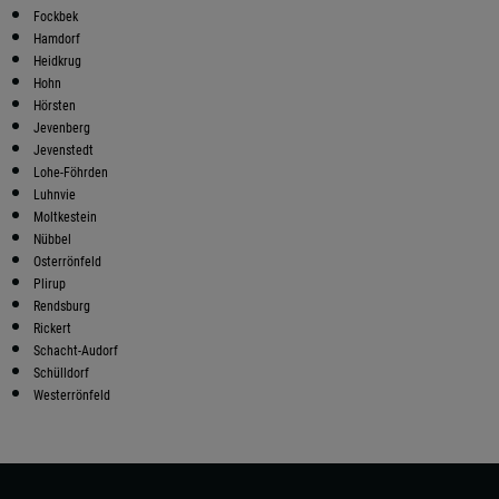
Fockbek
Hamdorf
Heidkrug
Hohn
Hörsten
Jevenberg
Jevenstedt
Lohe-Föhrden
Luhnvie
Moltkestein
Nübbel
Osterrönfeld
Plirup
Rendsburg
Rickert
Schacht-Audorf
Schülldorf
Westerrönfeld