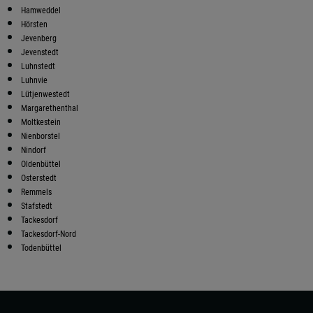
Hamweddel
Hörsten
Jevenberg
Jevenstedt
Luhnstedt
Luhnvie
Lütjenwestedt
Margarethenthal
Moltkestein
Nienborstel
Nindorf
Oldenbüttel
Osterstedt
Remmels
Stafstedt
Tackesdorf
Tackesdorf-Nord
Todenbüttel