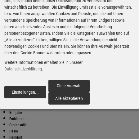
Super Preise in Nienborstel
sind, uns jedoch helfen, unser Onlineangebot zu verbessern und
wirtschaftlich zu betreiben. Die Einwilligung umfasst alle vorausgewählten,
bzw. von Ihnen ausgewählten Cookies und Dienste, und die mit Ihnen
Bester Super E10 Preis in
verbundene Speicherung von Informationen auf Ihrem Endgerät sowie
Nienborstel
deren anschließendes Auslesen und die folgende Verarbeitung
personenbezogener Daten. Indem Sie die Kategorien auswählen und auf
9
2.04
€
„Alle akzeptieren“ klicken, willigen Sie in die Verwendung der nicht
notwendigen Cookies und Dienste ein. Sie können Ihre Auswahl jederzeit
Super E10
über den Cookie-Banner widerrufen oder anpassen.
SB
Weitere Informationen erhalten Sie in unserer
Kaaksburg 1
25582 Kaaks
Datenschutzerklärung
.
Super E10 Preise in Nienborstel
Preiswerter tanken - finden Sie die günstigsten Benzin und Diesel
Ohne Auswahl
Preise in Ihrer Stadt
Einstellungen
...
fortfahren
Alle akzeptieren
Beringstedt
Breiholz
Brinjahe
Embühren
Grotenknöll
Haale
Hamdorf