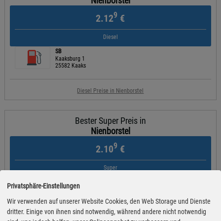
Nienborstel
9
2.12
€
Diesel
SB
Kaaksburg 1
25582 Kaaks
Diesel Preise in Nienborstel
Bester Super Preis in
Nienborstel
9
2.10
€
Super
SB
Privatsphäre-Einstellungen
Kaaksburg 1
25582 Kaaks
Wir verwenden auf unserer Website Cookies, den Web Storage und Dienste
dritter. Einige von ihnen sind notwendig, während andere nicht notwendig