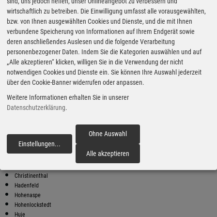
Super Preise in Hohenaspe
sind, uns jedoch helfen, unser Onlineangebot zu verbessern und
wirtschaftlich zu betreiben. Die Einwilligung umfasst alle vorausgewählten,
bzw. von Ihnen ausgewählten Cookies und Dienste, und die mit Ihnen
Bester Super E10 Preis in
verbundene Speicherung von Informationen auf Ihrem Endgerät sowie
Hohenaspe
deren anschließendes Auslesen und die folgende Verarbeitung
personenbezogener Daten. Indem Sie die Kategorien auswählen und auf
9
2.24
€
„Alle akzeptieren“ klicken, willigen Sie in die Verwendung der nicht
notwendigen Cookies und Dienste ein. Sie können Ihre Auswahl jederzeit
Super E10
über den Cookie-Banner widerrufen oder anpassen.
SB
Weitere Informationen erhalten Sie in unserer
Kaaksburg 1
25582 Kaaks
Datenschutzerklärung
.
Super E10 Preise in Hohenaspe
Preiswerter tanken - finden Sie die günstigsten Benzin und Diesel
Ohne Auswahl
Preise in Ihrer Stadt
Einstellungen
...
fortfahren
Alle akzeptieren
Aasbüttel
Agethorst
Christinenthal
Hadenfeld
Hohenaspe
Hohenlockstedt
Huje