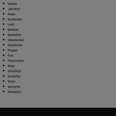
Itzehoe
Jahrsdorf
Kaaks
Kaisborstel
Looft
Mehlbek
Nienbüttel
Oldenborstel
Ottenbüttel
Peissen
Puls
Pöschendorf
Reher
Schlotfeld
Siezbüttel
Silzen
Springhoe
Winseldorf