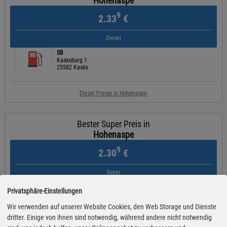
Hohenaspe
9
2.33
€
Diesel
SB
Kaaksburg 1
25582 Kaaks
Diesel Preise in Hohenaspe
Bester Super Preis in
Hohenaspe
9
2.30
€
Super
SB
Privatsphäre-Einstellungen
Kaaksburg 1
25582 Kaaks
Wir verwenden auf unserer Website Cookies, den Web Storage und Dienste
dritter. Einige von ihnen sind notwendig, während andere nicht notwendig