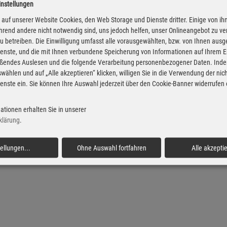
instellungen
iesel Preise in Moordiek
Super Preise in Moord
auf unserer Website Cookies, den Web Storage und Dienste dritter. Einige von ih
rend andere nicht notwendig sind, uns jedoch helfen, unser Onlineangebot zu v
 zu betreiben. Die Einwilligung umfasst alle vorausgewählten, bzw. von Ihnen aus
enste, und die mit Ihnen verbundene Speicherung von Informationen auf Ihrem 
eßendes Auslesen und die folgende Verarbeitung personenbezogener Daten. Inde
wählen und auf „Alle akzeptieren“ klicken, willigen Sie in die Verwendung der ni
enste ein. Sie können Ihre Auswahl jederzeit über den Cookie-Banner widerrufen
ationen erhalten Sie in unserer
klärung
.
tellungen
...
Ohne Auswahl fortfahren
Alle akzepti