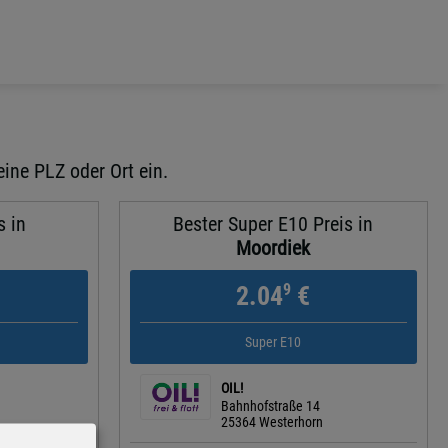
eine PLZ oder Ort ein.
s in
Bester Super E10 Preis in
Moordiek
9
2.04
€
Super E10
OIL!
Bahnhofstraße 14
25364 Westerhorn