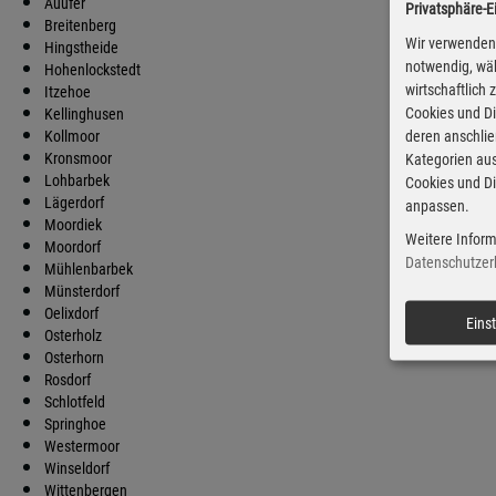
Auufer
Privatsphäre-E
D
Breitenberg
Wir verwenden 
Hingstheide
notwendig, wäh
Hohenlockstedt
wirtschaftlich
Itzehoe
Cookies und Di
Kellinghusen
deren anschli
Kollmoor
Kronsmoor
Kategorien aus
Lohbarbek
Cookies und Di
Lägerdorf
anpassen.
Moordiek
Weitere Inform
Moordorf
Datenschutzer
Mühlenbarbek
Münsterdorf
Oelixdorf
Eins
Osterholz
Osterhorn
Rosdorf
Schlotfeld
Springhoe
Westermoor
Winseldorf
Wittenbergen