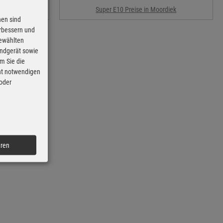
iek
Super E10 Preise in Moordiek
nen sind
erbessern und
gewählten
Endgerät sowie
m Sie die
cht notwendigen
 oder
eren