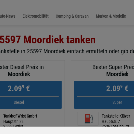
Auto-News
Elektromobilität
Camping & Caravan
Marken & Modelle
5597 Moordiek
tanken
ankstelle in 25597 Moordiek einfach ermitteln oder gib d
ster Diesel Preis in
Bester Super Prei
Moordiek
Moordiek
9
9
2.09
€
2.09
€
Diesel
Super
Tankhof Wrist GmbH
Tankstelle Klüver
Hauptstr. 32
Hauptstr. 7
25563 Wrist
25361 Steinburg