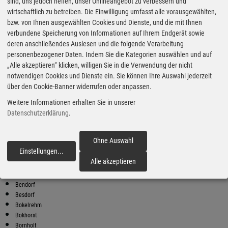
Super Preise in Weidenhof
sind, uns jedoch helfen, unser Onlineangebot zu verbessern und
wirtschaftlich zu betreiben. Die Einwilligung umfasst alle vorausgewählten,
bzw. von Ihnen ausgewählten Cookies und Dienste, und die mit Ihnen
Bester Super E10 Preis in
verbundene Speicherung von Informationen auf Ihrem Endgerät sowie
Weidenhof
deren anschließendes Auslesen und die folgende Verarbeitung
personenbezogener Daten. Indem Sie die Kategorien auswählen und auf
9
2.03
€
„Alle akzeptieren“ klicken, willigen Sie in die Verwendung der nicht
notwendigen Cookies und Dienste ein. Sie können Ihre Auswahl jederzeit
Super E10
über den Cookie-Banner widerrufen oder anpassen.
OIL!
Weitere Informationen erhalten Sie in unserer
Hauptstraße 16
25725 Schafstedt
Datenschutzerklärung
.
Super E10 Preise in Weidenhof
Preiswerter tanken - finden Sie die günstigsten Benzin und Diesel
Ohne Auswahl
Preise in Ihrer Stadt
Einstellungen
...
fortfahren
Alle akzeptieren
Bargenstedt
Beldorf
Bendorf
Besdorf
Bokelrehm
Bokhorst
Bornholt