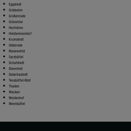
Eggstedt
Gribbohm
Großenrade
Grünental
Hochdonn
Holstenniendorf
Krumstedt
Odderade
Riesewohld
Sarzbüttel
Schafstedt
Steenfeld
Süderhastedt
Tensbüttel-Röst
Thaden
Wacken
Weidenhof
Wennbüttel