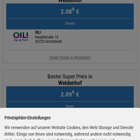
Weidenhof
9
2.08
€
Diesel
OIL!
Hauptstraße 16
25725 Schafstedt
Diesel Preise in Weidenhof
Bester Super Preis in
Weidenhof
9
2.09
€
Super
OIL!
Privatsphäre-Einstellungen
Hauptstraße 16
25725 Schafstedt
Wir verwenden auf unserer Website Cookies, den Web Storage und Dienste
dritter. Einige von ihnen sind notwendig, während andere nicht notwendig