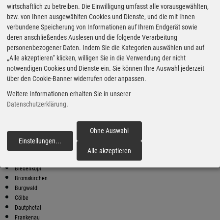
wirtschaftlich zu betreiben. Die Einwilligung umfasst alle vorausgewählten,
bzw. von Ihnen ausgewählten Cookies und Dienste, und die mit Ihnen
Bester Super E10 Preis in
verbundene Speicherung von Informationen auf Ihrem Endgerät sowie
Burgwald
deren anschließendes Auslesen und die folgende Verarbeitung
9
2.08
€
personenbezogener Daten. Indem Sie die Kategorien auswählen und auf
„Alle akzeptieren“ klicken, willigen Sie in die Verwendung der nicht
Super E10
notwendigen Cookies und Dienste ein. Sie können Ihre Auswahl jederzeit
über den Cookie-Banner widerrufen oder anpassen.
Reibert
Am Seewasem 1
Weitere Informationen erhalten Sie in unserer
35216 Biedenkopf
Datenschutzerklärung
.
Super E10 Preise in Burgwald
Preiswerter tanken - finden Sie die günstigsten Benzin und Diesel
Preise in Ihrer Stadt
Ohne Auswahl
Einstellungen
...
fortfahren
Bad Berleburg
Alle akzeptieren
Battenberg
Biedenkopf
Bromskirchen
Burgwald
Cölbe
Dautphetal
Frankenau