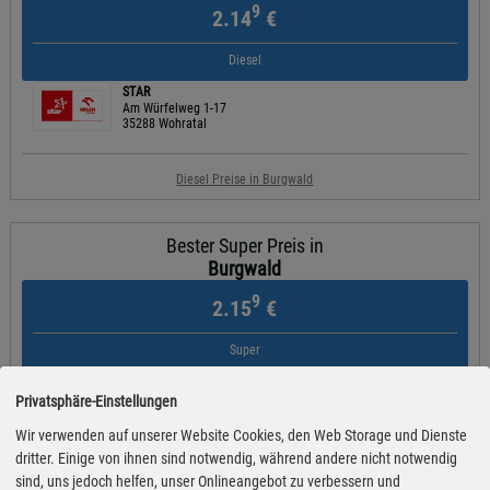
9
2.14
€
Diesel
STAR
Am Würfelweg 1-17
35288 Wohratal
Diesel Preise in Burgwald
Bester Super Preis in
Burgwald
9
2.15
€
Super
Raiffeisen
Edertalstraße 21
Privatsphäre-Einstellungen
35116 Hatzfeld
Wir verwenden auf unserer Website Cookies, den Web Storage und Dienste
dritter. Einige von ihnen sind notwendig, während andere nicht notwendig
Super Preise in Burgwald
sind, uns jedoch helfen, unser Onlineangebot zu verbessern und