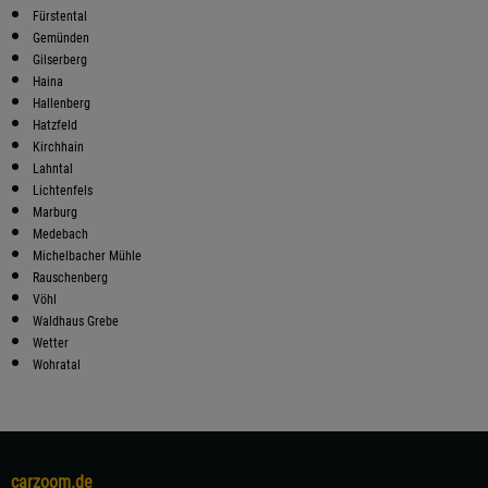
Fürstental
Gemünden
Gilserberg
Haina
Hallenberg
Hatzfeld
Kirchhain
Lahntal
Lichtenfels
Marburg
Medebach
Michelbacher Mühle
Rauschenberg
Vöhl
Waldhaus Grebe
Wetter
Wohratal
carzoom.de