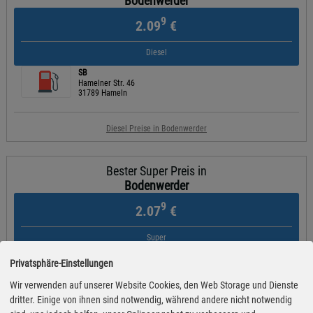
Bodenwerder
9
2.09
€
Diesel
SB
Hamelner Str. 46
31789 Hameln
Diesel Preise in Bodenwerder
Bester Super Preis in
Bodenwerder
9
2.07
€
Super
Tankhof Anders
Privatsphäre-Einstellungen
Homburgstr. 12a
37632 Eschershausen
Wir verwenden auf unserer Website Cookies, den Web Storage und Dienste
dritter. Einige von ihnen sind notwendig, während andere nicht notwendig