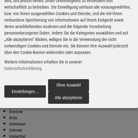
Super Preise in Bodenwerder
sind, uns jedoch helfen, unser Onlineangebot zu verbessern und
wirtschaftlich zu betreiben. Die Einwilligung umfasst alle vorausgewählten,
bzw. von Ihnen ausgewählten Cookies und Dienste, und die mit Ihnen
Bester Super E10 Preis in
verbundene Speicherung von Informationen auf Ihrem Endgerät sowie
Bodenwerder
deren anschließendes Auslesen und die folgende Verarbeitung
personenbezogener Daten. Indem Sie die Kategorien auswählen und auf
9
2.01
€
„Alle akzeptieren“ klicken, willigen Sie in die Verwendung der nicht
notwendigen Cookies und Dienste ein. Sie können Ihre Auswahl jederzeit
Super E10
über den Cookie-Banner widerrufen oder anpassen.
Tankhof Anders
Weitere Informationen erhalten Sie in unserer
Homburgstr. 12a
37632 Eschershausen
Datenschutzerklärung
.
Super E10 Preise in Bodenwerder
Preiswerter tanken - finden Sie die günstigsten Benzin und Diesel
Ohne Auswahl
Preise in Ihrer Stadt
Einstellungen
...
fortfahren
Alle akzeptieren
Bodenwerder
Bremke
Brevörde
Brille
Dielmissen
Dohnsen
Emmerthal