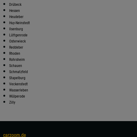
Drübeck
Hessen
Heudeber
Huy-Neinstedt
Ilsenburg
Lüttgenrode
Osterwieck
Reddeber
Rhoden
Rohrsheim
Schauen
Schmatzfeld
Stapelburg
Veckenstedt
Wasserleben
Wülperode
Zilly
carzoom.de