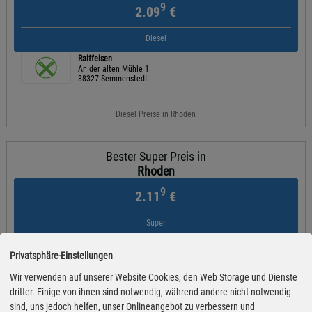
9
2.09
€
Diesel
Raiffeisen
An der alten Mühle 1
38327 Semmenstedt
Diesel Preise in Rhoden
Bester Super Preis in
Rhoden
9
2.11
€
Super
Raiffeisen
An der alten Mühle 1
Privatsphäre-Einstellungen
38327 Semmenstedt
Wir verwenden auf unserer Website Cookies, den Web Storage und Dienste
dritter. Einige von ihnen sind notwendig, während andere nicht notwendig
Super Preise in Rhoden
sind, uns jedoch helfen, unser Onlineangebot zu verbessern und