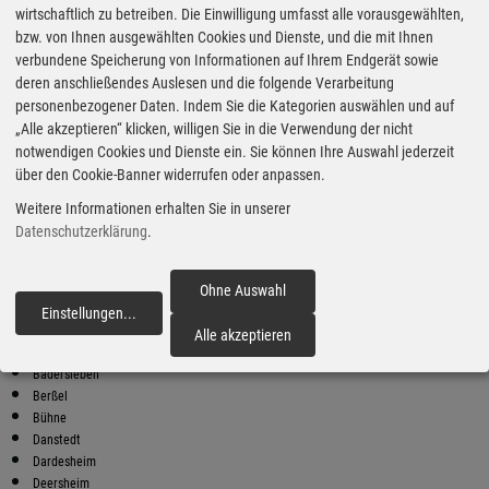
wirtschaftlich zu betreiben. Die Einwilligung umfasst alle vorausgewählten,
bzw. von Ihnen ausgewählten Cookies und Dienste, und die mit Ihnen
Bester Super E10 Preis in
verbundene Speicherung von Informationen auf Ihrem Endgerät sowie
Rhoden
deren anschließendes Auslesen und die folgende Verarbeitung
9
2.05
€
personenbezogener Daten. Indem Sie die Kategorien auswählen und auf
„Alle akzeptieren“ klicken, willigen Sie in die Verwendung der nicht
Super E10
notwendigen Cookies und Dienste ein. Sie können Ihre Auswahl jederzeit
über den Cookie-Banner widerrufen oder anpassen.
STAR
Lindenstraße 56
Weitere Informationen erhalten Sie in unserer
38704 Liebenburg
Datenschutzerklärung
.
Super E10 Preise in Rhoden
Preiswerter tanken - finden Sie die günstigsten Benzin und Diesel
Preise in Ihrer Stadt
Ohne Auswahl
Einstellungen
...
fortfahren
Abbenrode
Alle akzeptieren
Athenstedt
Badersleben
Berßel
Bühne
Danstedt
Dardesheim
Deersheim