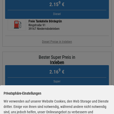
9
2.15
€
Diesel
Freie Tankstelle Bördegrün
Ringstraße 91
39167 Niederndodeleben
Diesel Preise in Irxleben
Bester Super Preis in
Irxleben
9
2.16
€
Super
Freie Tankstelle Bördegrün
Ringstraße 91
Privatsphäre-Einstellungen
39167 Niederndodeleben
Wir verwenden auf unserer Website Cookies, den Web Storage und Dienste
dritter. Einige von ihnen sind notwendig, während andere nicht notwendig
Super Preise in Irxleben
sind, uns jedoch helfen, unser Onlineangebot zu verbessern und