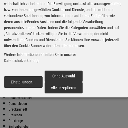
wirtschaftlich zu betreiben. Die Einwilligung umfasst alle vorausgewählten,
bzw. von Ihnen ausgewählten Cookies und Dienste, und die mit Ihnen
Bester Super E10 Preis in
verbundene Speicherung von Informationen auf Ihrem Endgerät sowie
Irxleben
deren anschließendes Auslesen und die folgende Verarbeitung
8
2.12
€
personenbezogener Daten. Indem Sie die Kategorien auswählen und auf
„Alle akzeptieren“ klicken, willigen Sie in die Verwendung der nicht
Super E10
notwendigen Cookies und Dienste ein. Sie können Ihre Auswahl jederzeit
über den Cookie-Banner widerrufen oder anpassen.
Greenline
Berliner Allee 10
Weitere Informationen erhalten Sie in unserer
39326 Hohenwarsleben
Datenschutzerklärung
.
Super E10 Preise in Irxleben
Preiswerter tanken - finden Sie die günstigsten Benzin und Diesel
Preise in Ihrer Stadt
Ohne Auswahl
Einstellungen
...
fortfahren
Ackendorf
Alle akzeptieren
Bebertal
Dahlenwarsleben
Domersleben
Drackenstedt
Dreileben
Druxberge
Eichenbarleben