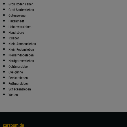
Groß Rodensleben
Groß Santersleben
Gutenswegen
Hakenstedt
Hohenwarsleben
Hundisburg
Irxleben
Klein Ammensleben
Klein Rodensleben
Niederndodeleben
Nordgermersleben
Ochtmersleben
Ovelgünne
Remkersleben
Rottmersleben
Schackensleben
Wellen
carzoom.de