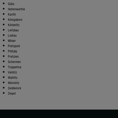
Gübs
Hohenwarthe
Karith
Königsborn
Körbelitz
Leitzkau
Lostau
Möser
Pietzpuhl
Plötzky
Pretzien
Schermen
Tryppehna
Vehlitz
Wahlitz
Wörmlitz
Zeddenick
Ziepel