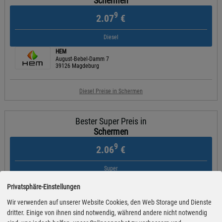
Schermen
9
2.07
€
Diesel
HEM
August-Bebel-Damm 7
39126 Magdeburg
Diesel Preise in Schermen
Bester Super Preis in
Schermen
9
2.06
€
Super
HEM
Privatsphäre-Einstellungen
Berliner Str. a 21
39175 Biederitz
Wir verwenden auf unserer Website Cookies, den Web Storage und Dienste
dritter. Einige von ihnen sind notwendig, während andere nicht notwendig