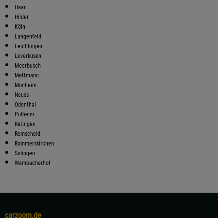
Haan
Hilden
Köln
Langenfeld
Leichlingen
Leverkusen
Meerbusch
Mettmann
Monheim
Neuss
Odenthal
Pulheim
Ratingen
Remscheid
Rommerskirchen
Solingen
Wambacherhof
carzoom.de