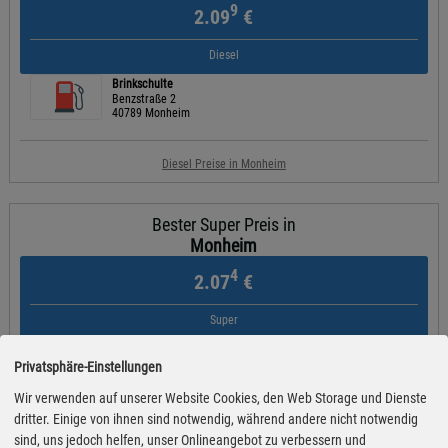
9
2.09
€
Diesel
Brinkschulte
Benzstraße 2
40789 Monheim
Diesel Preise in Monheim
Bester Super Preis in
Monheim
4
2.07
€
Super
Brinkschulte Hitdorf
Hitdorfer Str. 107
Privatsphäre-Einstellungen
51371 Leverkusen
Wir verwenden auf unserer Website Cookies, den Web Storage und Dienste
dritter. Einige von ihnen sind notwendig, während andere nicht notwendig
Super Preise in Monheim
sind, uns jedoch helfen, unser Onlineangebot zu verbessern und