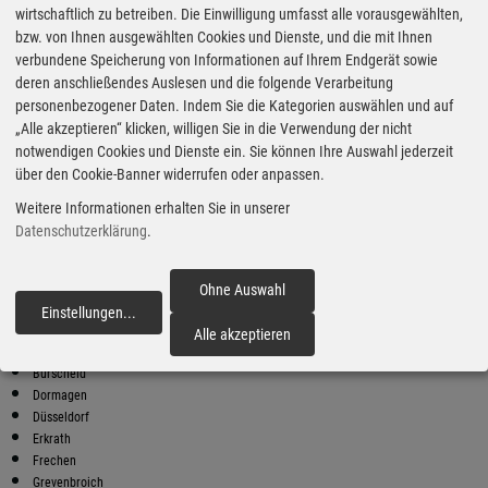
wirtschaftlich zu betreiben. Die Einwilligung umfasst alle vorausgewählten,
bzw. von Ihnen ausgewählten Cookies und Dienste, und die mit Ihnen
Bester Super E10 Preis in
verbundene Speicherung von Informationen auf Ihrem Endgerät sowie
Monheim
deren anschließendes Auslesen und die folgende Verarbeitung
4
2.01
€
personenbezogener Daten. Indem Sie die Kategorien auswählen und auf
„Alle akzeptieren“ klicken, willigen Sie in die Verwendung der nicht
Super E10
notwendigen Cookies und Dienste ein. Sie können Ihre Auswahl jederzeit
über den Cookie-Banner widerrufen oder anpassen.
Brinkschulte Hitdorf
Hitdorfer Str. 107
Weitere Informationen erhalten Sie in unserer
51371 Leverkusen
Datenschutzerklärung
.
Super E10 Preise in Monheim
Preiswerter tanken - finden Sie die günstigsten Benzin und Diesel
Preise in Ihrer Stadt
Ohne Auswahl
Einstellungen
...
fortfahren
Bellers
Alle akzeptieren
Bergisch Gladbach
Burscheid
Dormagen
Düsseldorf
Erkrath
Frechen
Grevenbroich