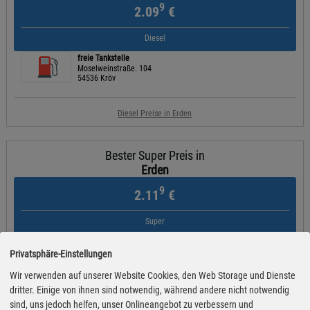
9
2.09
€
Diesel
freie Tankstelle
Moselweinstraße. 104
54536 Kröv
Diesel Preise in Erden
Bester Super Preis in
Erden
9
2.11
€
Super
freie Tankstelle
Moselweinstraße. 104
Privatsphäre-Einstellungen
54536 Kröv
Wir verwenden auf unserer Website Cookies, den Web Storage und Dienste
dritter. Einige von ihnen sind notwendig, während andere nicht notwendig
Super Preise in Erden
sind, uns jedoch helfen, unser Onlineangebot zu verbessern und