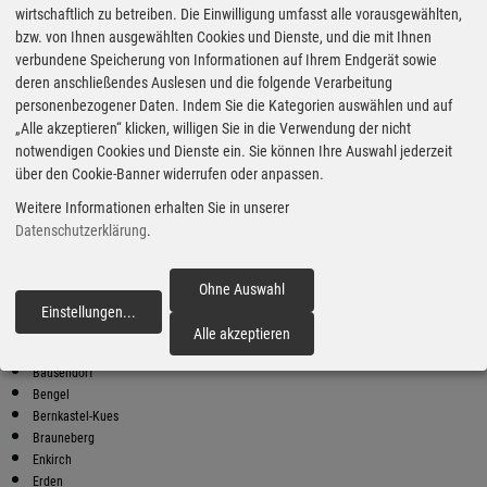
wirtschaftlich zu betreiben. Die Einwilligung umfasst alle vorausgewählten,
bzw. von Ihnen ausgewählten Cookies und Dienste, und die mit Ihnen
Bester Super E10 Preis in
verbundene Speicherung von Informationen auf Ihrem Endgerät sowie
Erden
deren anschließendes Auslesen und die folgende Verarbeitung
9
2.05
€
personenbezogener Daten. Indem Sie die Kategorien auswählen und auf
„Alle akzeptieren“ klicken, willigen Sie in die Verwendung der nicht
Super E10
notwendigen Cookies und Dienste ein. Sie können Ihre Auswahl jederzeit
über den Cookie-Banner widerrufen oder anpassen.
freie Tankstelle
Moselweinstraße. 104
Weitere Informationen erhalten Sie in unserer
54536 Kröv
Datenschutzerklärung
.
Super E10 Preise in Erden
Preiswerter tanken - finden Sie die günstigsten Benzin und Diesel
Preise in Ihrer Stadt
Ohne Auswahl
Einstellungen
...
fortfahren
Altmachern
Alle akzeptieren
Altrich
Bausendorf
Bengel
Bernkastel-Kues
Brauneberg
Enkirch
Erden