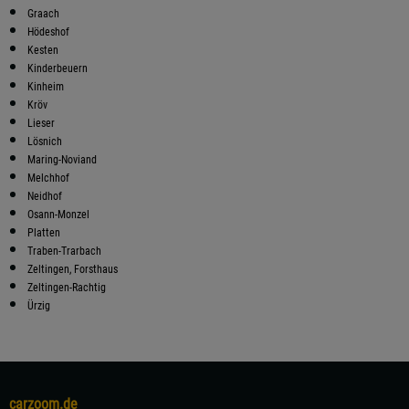
Graach
Hödeshof
Kesten
Kinderbeuern
Kinheim
Kröv
Lieser
Lösnich
Maring-Noviand
Melchhof
Neidhof
Osann-Monzel
Platten
Traben-Trarbach
Zeltingen, Forsthaus
Zeltingen-Rachtig
Ürzig
carzoom.de