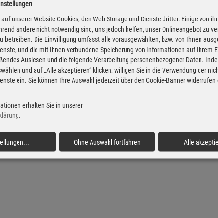
instellungen
Diesel Preise in Piesport
Super Preise in Piespo
auf unserer Website Cookies, den Web Storage und Dienste dritter. Einige von ih
rend andere nicht notwendig sind, uns jedoch helfen, unser Onlineangebot zu v
 zu betreiben. Die Einwilligung umfasst alle vorausgewählten, bzw. von Ihnen aus
enste, und die mit Ihnen verbundene Speicherung von Informationen auf Ihrem 
eßendes Auslesen und die folgende Verarbeitung personenbezogener Daten. Inde
wählen und auf „Alle akzeptieren“ klicken, willigen Sie in die Verwendung der ni
enste ein. Sie können Ihre Auswahl jederzeit über den Cookie-Banner widerrufen
ationen erhalten Sie in unserer
klärung
.
tellungen
...
Ohne Auswahl fortfahren
Alle akzepti