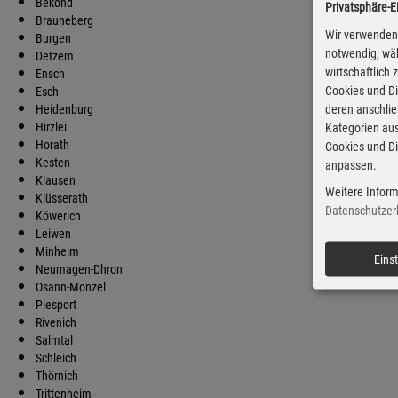
Bekond
Privatsphäre-E
Brauneberg
Wir verwenden 
Burgen
notwendig, wäh
Detzem
wirtschaftlich
Ensch
Cookies und Di
Esch
deren anschli
Heidenburg
Hirzlei
Kategorien aus
Horath
Cookies und Di
Kesten
anpassen.
Klausen
Weitere Inform
Klüsserath
Datenschutzer
Köwerich
Leiwen
Minheim
Eins
Neumagen-Dhron
Osann-Monzel
Piesport
Rivenich
Salmtal
Schleich
Thörnich
Trittenheim