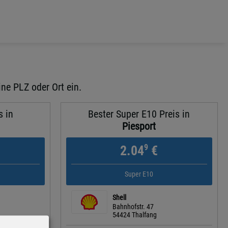
ine PLZ oder Ort ein.
s in
Bester Super E10 Preis in
Piesport
9
2.04
€
Super E10
Shell
Bahnhofstr. 47
54424 Thalfang