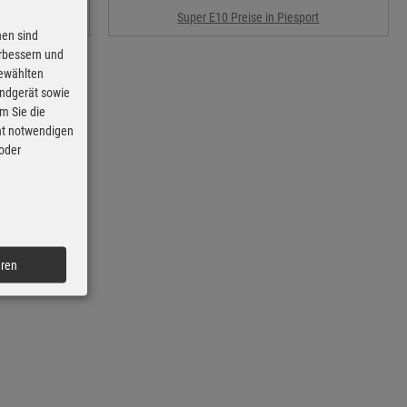
rt
Super E10 Preise in Piesport
nen sind
erbessern und
gewählten
Endgerät sowie
m Sie die
cht notwendigen
 oder
eren