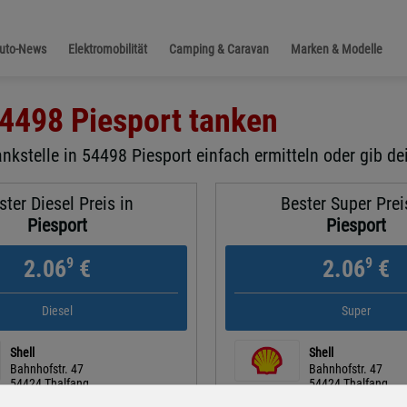
Auto-News
Elektromobilität
Camping & Caravan
Marken & Modelle
4498 Piesport
tanken
nkstelle in 54498 Piesport einfach ermitteln oder gib de
ster Diesel Preis in
Bester Super Prei
Piesport
Piesport
9
9
2.06
€
2.06
€
Diesel
Super
Shell
Shell
Bahnhofstr. 47
Bahnhofstr. 47
54424 Thalfang
54424 Thalfang