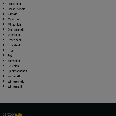
Habscheid
Heckhuscheid
Kesfeld
Masthorn
Mützenich
Oberlascheid
Orlenbach
Pittenbach
Pronsfeld
Prüm
Roth
Schweiler
Sellerich
Spielmannsholz
Watzerath
Winterscheid
Winterspelt
carzoom.de