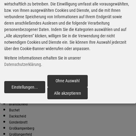
wirtschaftlich zu betreiben. Die Einwilligung umfasst alle vorausgewählten,
bzw. von Ihnen ausgewählten Cookies und Dienste, und die mit Ihnen
Bester Super E10 Preis in
verbundene Speicherung von Informationen auf Ihrem Endgerät sowie
Bleialf
deren anschließendes Auslesen und die folgende Verarbeitung
9
2.05
€
personenbezogener Daten. Indem Sie die Kategorien auswählen und auf
„Alle akzeptieren“ klicken, willigen Sie in die Verwendung der nicht
Super E10
notwendigen Cookies und Dienste ein. Sie können Ihre Auswahl jederzeit
über den Cookie-Banner widerrufen oder anpassen.
CLASSIC
Trierer Straße 91
Weitere Informationen erhalten Sie in unserer
53940 Hellenthal
Datenschutzerklärung
.
Super E10 Preise in Bleialf
Preiswerter tanken - finden Sie die günstigsten Benzin und Diesel
Preise in Ihrer Stadt
Ohne Auswahl
Einstellungen
...
fortfahren
Auw
Alle akzeptieren
Bleialf
Brandscheid
Buchet
Dackscheid
Gondenbrett
Großkampenberg
Großlangenfeld