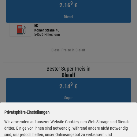
9
2.16
€
Diesel
ED
Kölner Straße 40
54576 Hillesheim
Diesel Preise in Bleialf
Bester Super Preis in
Bleialf
9
2.14
€
Super
ED
Kölner Straße 40
Privatsphäre-Einstellungen
54576 Hillesheim
Wir verwenden auf unserer Website Cookies, den Web Storage und Dienste
dritter. Einige von ihnen sind notwendig, während andere nicht notwendig
Super Preise in Bleialf
sind, uns jedoch helfen, unser Onlineangebot zu verbessern und