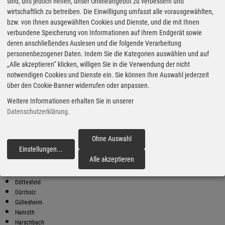
Super Preise in Puderbach
sind, uns jedoch helfen, unser Onlineangebot zu verbessern und
wirtschaftlich zu betreiben. Die Einwilligung umfasst alle vorausgewählten,
bzw. von Ihnen ausgewählten Cookies und Dienste, und die mit Ihnen
Bester Super E10 Preis in
verbundene Speicherung von Informationen auf Ihrem Endgerät sowie
Puderbach
deren anschließendes Auslesen und die folgende Verarbeitung
personenbezogener Daten. Indem Sie die Kategorien auswählen und auf
9
2.02
€
„Alle akzeptieren“ klicken, willigen Sie in die Verwendung der nicht
notwendigen Cookies und Dienste ein. Sie können Ihre Auswahl jederzeit
Super E10
über den Cookie-Banner widerrufen oder anpassen.
ARAL
Weitere Informationen erhalten Sie in unserer
Kölner Straße 35
57610 Altenkirchen
Datenschutzerklärung
.
Super E10 Preise in Puderbach
Preiswerter tanken - finden Sie die günstigsten Benzin und Diesel
Ohne Auswahl
Preise in Ihrer Stadt
Einstellungen
...
fortfahren
Alle akzeptieren
Alberthofen
Brubbach
Döttesfeld
Dürrholz
Güllesheim
Hanroth
Harschbach