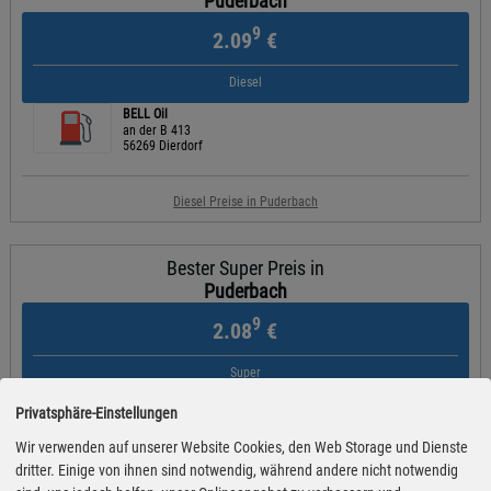
Puderbach
9
2.09
€
Diesel
BELL Oil
an der B 413
56269 Dierdorf
Diesel Preise in Puderbach
Bester Super Preis in
Puderbach
9
2.08
€
Super
ARAL
Privatsphäre-Einstellungen
Kölner Straße 35
57610 Altenkirchen
Wir verwenden auf unserer Website Cookies, den Web Storage und Dienste
dritter. Einige von ihnen sind notwendig, während andere nicht notwendig