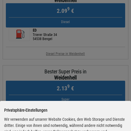
Weidenhell
9
2.09
€
Diesel
ED
Trierer Straße 34
54538 Bengel
Diesel Preise in Weidenhell
Bester Super Preis in
Weidenhell
9
2.13
€
Super
ED
Privatsphäre-Einstellungen
Am Moselstausee 39
56858 St. Aldegund
Wir verwenden auf unserer Website Cookies, den Web Storage und Dienste
dritter. Einige von ihnen sind notwendig, während andere nicht notwendig