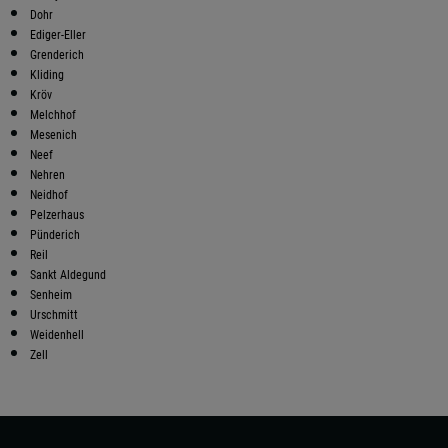
Dohr
Ediger-Eller
Grenderich
Kliding
Kröv
Melchhof
Mesenich
Neef
Nehren
Neidhof
Pelzerhaus
Pünderich
Reil
Sankt Aldegund
Senheim
Urschmitt
Weidenhell
Zell