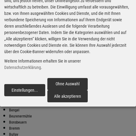
Super Preise in Weidenhell
sind, uns jedoch helfen, unser Onlineangebot zu verbessern und
wirtschaftlich zu betreiben. Die Einwilligung umfasst alle vorausgewählten,
bzw. von Ihnen ausgewählten Cookies und Dienste, und die mit Ihnen
Bester Super E10 Preis in
verbundene Speicherung von Informationen auf Ihrem Endgerät sowie
Weidenhell
deren anschließendes Auslesen und die folgende Verarbeitung
personenbezogener Daten. Indem Sie die Kategorien auswählen und auf
9
2.07
€
„Alle akzeptieren“ klicken, willigen Sie in die Verwendung der nicht
notwendigen Cookies und Dienste ein. Sie können Ihre Auswahl jederzeit
Super E10
über den Cookie-Banner widerrufen oder anpassen.
ED
Weitere Informationen erhalten Sie in unserer
Am Moselstausee 39
56858 St. Aldegund
Datenschutzerklärung
.
Super E10 Preise in Weidenhell
Preiswerter tanken - finden Sie die günstigsten Benzin und Diesel
Ohne Auswahl
Preise in Ihrer Stadt
Einstellungen
...
fortfahren
Alle akzeptieren
Alf
Bad Bertrich
Bengel
Beurenermühle
Bonsbeuern
Bremm
Bullay