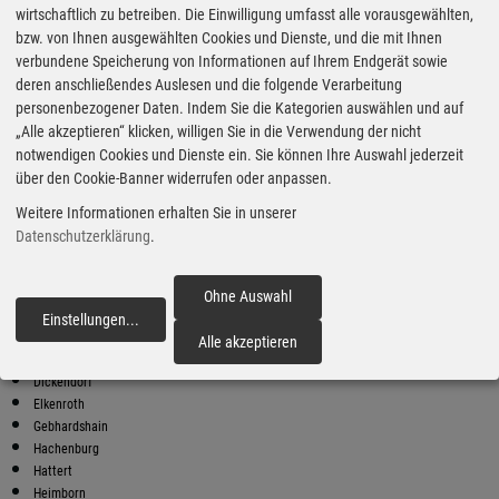
wirtschaftlich zu betreiben. Die Einwilligung umfasst alle vorausgewählten,
bzw. von Ihnen ausgewählten Cookies und Dienste, und die mit Ihnen
Bester Super E10 Preis in
verbundene Speicherung von Informationen auf Ihrem Endgerät sowie
Atzelgift
deren anschließendes Auslesen und die folgende Verarbeitung
9
2.04
€
personenbezogener Daten. Indem Sie die Kategorien auswählen und auf
„Alle akzeptieren“ klicken, willigen Sie in die Verwendung der nicht
Super E10
notwendigen Cookies und Dienste ein. Sie können Ihre Auswahl jederzeit
über den Cookie-Banner widerrufen oder anpassen.
AVIA
Hauptstraße 5
Weitere Informationen erhalten Sie in unserer
57629 Luckenbach
Datenschutzerklärung
.
Super E10 Preise in Atzelgift
Preiswerter tanken - finden Sie die günstigsten Benzin und Diesel
Preise in Ihrer Stadt
Ohne Auswahl
Einstellungen
...
fortfahren
Astert
Alle akzeptieren
Atzelgift
Dickendorf
Elkenroth
Gebhardshain
Hachenburg
Hattert
Heimborn