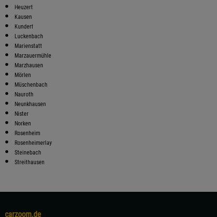
Heuzert
Kausen
Kundert
Luckenbach
Marienstatt
Marzauermühle
Marzhausen
Mörlen
Müschenbach
Nauroth
Neunkhausen
Nister
Norken
Rosenheim
Rosenheimerlay
Steinebach
Streithausen
carzoom.de