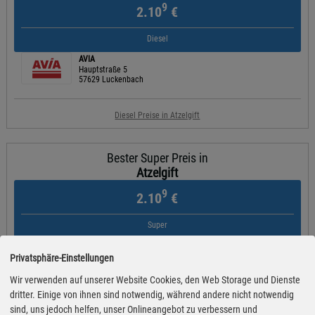
9
2.10
€
Diesel
AVIA
Hauptstraße 5
57629 Luckenbach
Diesel Preise in Atzelgift
Bester Super Preis in
Atzelgift
9
2.10
€
Super
AVIA
Hauptstraße 5
Privatsphäre-Einstellungen
57629 Luckenbach
Wir verwenden auf unserer Website Cookies, den Web Storage und Dienste
dritter. Einige von ihnen sind notwendig, während andere nicht notwendig
Super Preise in Atzelgift
sind, uns jedoch helfen, unser Onlineangebot zu verbessern und