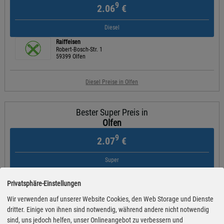
9
2.06
€
Diesel
Raiffeisen
Robert-Bosch-Str. 1
59399 Olfen
Diesel Preise in Olfen
Bester Super Preis in
Olfen
9
2.07
€
Super
Tankpoint
Castroper Str. 164
Privatsphäre-Einstellungen
45711 Datteln
Wir verwenden auf unserer Website Cookies, den Web Storage und Dienste
dritter. Einige von ihnen sind notwendig, während andere nicht notwendig
Super Preise in Olfen
sind, uns jedoch helfen, unser Onlineangebot zu verbessern und