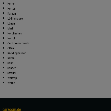
Herne
Herten
Kamen
Lüdinghausen
Lünen
Marl
Nordkirchen
Nottuln
Oer-Erkenschwick
Olfen
Recklinghausen
Reken
Selm
Senden
Sträubl
Waltrop
Werne
carzoom.de