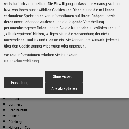
wirtschaftlich zu betreiben. Die Einwilligung umfasst alle vorausgewählten,
bzw. von Ihnen ausgewählten Cookies und Dienste, und die mit Ihnen
Bester Super E10 Preis in
verbundene Speicherung von Informationen auf Ihrem Endgerät sowie
Olfen
deren anschließendes Auslesen und die folgende Verarbeitung
9
2.01
€
personenbezogener Daten. Indem Sie die Kategorien auswählen und auf
„Alle akzeptieren“ klicken, willigen Sie in die Verwendung der nicht
Super E10
notwendigen Cookies und Dienste ein. Sie können Ihre Auswahl jederzeit
über den Cookie-Banner widerrufen oder anpassen.
Tankpoint
Castroper Str. 164
Weitere Informationen erhalten Sie in unserer
45711 Datteln
Datenschutzerklärung
.
Super E10 Preise in Olfen
Preiswerter tanken - finden Sie die günstigsten Benzin und Diesel
Preise in Ihrer Stadt
Ohne Auswahl
Einstellungen
...
fortfahren
Bergkamen
Alle akzeptieren
Castrop-Rauxel
Datteln
Dortmund
Drensteinfurt
Dülmen
Dürnberg
Haltern am See