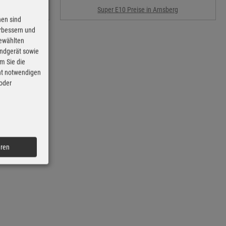
erg
Super E10 Preise in Arnsberg
nen sind
erbessern und
gewählten
Endgerät sowie
m Sie die
cht notwendigen
 oder
eren