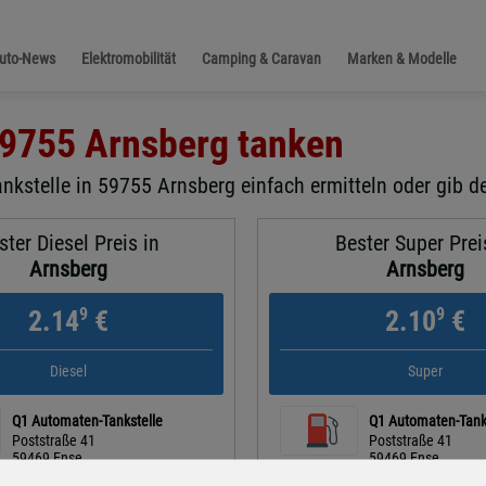
Auto-News
Elektromobilität
Camping & Caravan
Marken & Modelle
9755 Arnsberg
tanken
ankstelle in 59755 Arnsberg einfach ermitteln oder gib de
ster Diesel Preis in
Bester Super Prei
Arnsberg
Arnsberg
9
9
2.14
€
2.10
€
Diesel
Super
Q1 Automaten-Tankstelle
Q1 Automaten-Tank
Poststraße 41
Poststraße 41
59469 Ense
59469 Ense