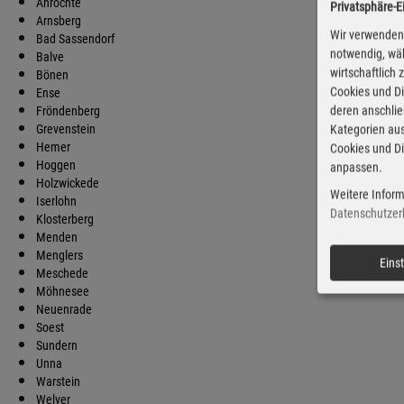
Anröchte
Privatsphäre-E
D
Arnsberg
Wir verwenden 
Bad Sassendorf
notwendig, wäh
Balve
wirtschaftlich
Bönen
Cookies und Di
Ense
deren anschli
Fröndenberg
Grevenstein
Kategorien aus
Hemer
Cookies und Di
Hoggen
anpassen.
Holzwickede
Weitere Inform
Iserlohn
Datenschutzer
Klosterberg
Menden
Menglers
Eins
Meschede
Möhnesee
Neuenrade
Soest
Sundern
Unna
Warstein
Welver