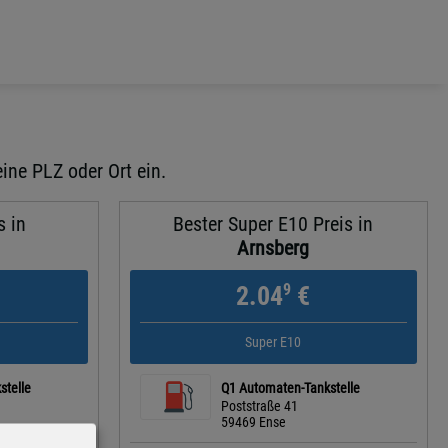
ine PLZ oder Ort ein.
s in
Bester Super E10 Preis in
Arnsberg
9
2.04
€
Super E10
stelle
Q1 Automaten-Tankstelle
Poststraße 41
59469 Ense