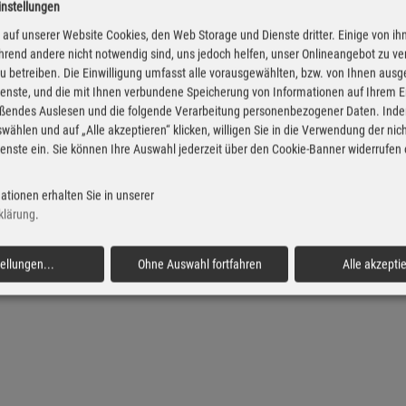
instellungen
iesel Preise in Arnsberg
Super Preise in Arnsb
auf unserer Website Cookies, den Web Storage und Dienste dritter. Einige von ih
rend andere nicht notwendig sind, uns jedoch helfen, unser Onlineangebot zu v
 zu betreiben. Die Einwilligung umfasst alle vorausgewählten, bzw. von Ihnen aus
enste, und die mit Ihnen verbundene Speicherung von Informationen auf Ihrem 
eßendes Auslesen und die folgende Verarbeitung personenbezogener Daten. Inde
wählen und auf „Alle akzeptieren“ klicken, willigen Sie in die Verwendung der ni
enste ein. Sie können Ihre Auswahl jederzeit über den Cookie-Banner widerrufen
ationen erhalten Sie in unserer
klärung
.
tellungen
...
Ohne Auswahl fortfahren
Alle akzepti