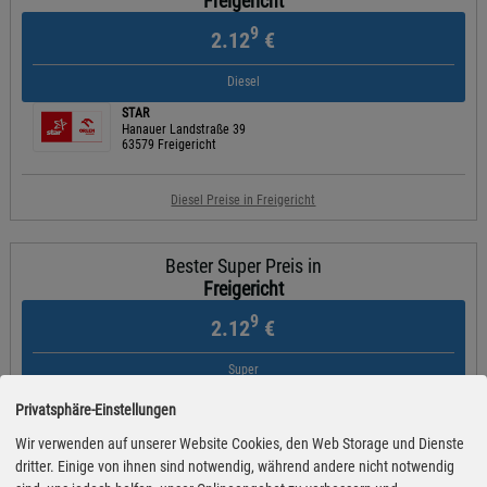
Freigericht
9
2.12
€
Diesel
STAR
Hanauer Landstraße 39
63579 Freigericht
Diesel Preise in Freigericht
Bester Super Preis in
Freigericht
9
2.12
€
Super
STAR
Privatsphäre-Einstellungen
Hanauer Landstraße 39
63579 Freigericht
Wir verwenden auf unserer Website Cookies, den Web Storage und Dienste
dritter. Einige von ihnen sind notwendig, während andere nicht notwendig