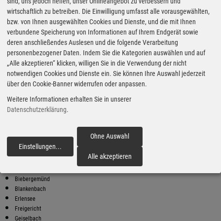
Super Preise in Freigericht
sind, uns jedoch helfen, unser Onlineangebot zu verbessern und
wirtschaftlich zu betreiben. Die Einwilligung umfasst alle vorausgewählten,
bzw. von Ihnen ausgewählten Cookies und Dienste, und die mit Ihnen
Bester Super E10 Preis in
verbundene Speicherung von Informationen auf Ihrem Endgerät sowie
Freigericht
deren anschließendes Auslesen und die folgende Verarbeitung
personenbezogener Daten. Indem Sie die Kategorien auswählen und auf
9
2.06
€
„Alle akzeptieren“ klicken, willigen Sie in die Verwendung der nicht
notwendigen Cookies und Dienste ein. Sie können Ihre Auswahl jederzeit
Super E10
über den Cookie-Banner widerrufen oder anpassen.
STAR
Weitere Informationen erhalten Sie in unserer
Hanauer Landstraße 39
63579 Freigericht
Datenschutzerklärung
.
Super E10 Preise in Freigericht
Preiswerter tanken - finden Sie die günstigsten Benzin und Diesel
Ohne Auswahl
Preise in Ihrer Stadt
Einstellungen
...
fortfahren
Alle akzeptieren
Alzenau
Bei den Tongruben
Biebergemünd
Blankenbach
Erlensee
Freigericht
Geiselbach