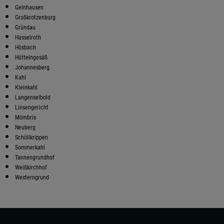
Gelnhausen
Großkrotzenburg
Gründau
Hasselroth
Hösbach
Hüttelngesäß
Johannesberg
Kahl
Kleinkahl
Langenselbold
Linsengericht
Mömbris
Neuberg
Schöllkrippen
Sommerkahl
Tannengrundhof
Weißkirchhof
Westerngrund