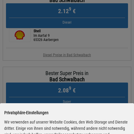
Bad Schwalbach
9
2.12
€
Diesel
Shell
Im Aartal 9
65326 Aarbergen
Diesel Preise in Bad Schwalbach
Bester Super Preis in
Bad Schwalbach
9
2.08
€
Super
REWE Tankstelle
Privatsphäre-Einstellungen
Kleiststraße 22
65232 Taunusstein
Wir verwenden auf unserer Website Cookies, den Web Storage und Dienste
dritter. Einige von ihnen sind notwendig, während andere nicht notwendig