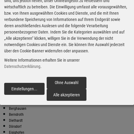
Super Preise in Bad Schwalbach
sind, uns jedoch helfen, unser Onlineangebot zu verbessern und
wirtschaftlich zu betreiben. Die Einwilligung umfasst alle vorausgewählten,
bzw. von Ihnen ausgewählten Cookies und Dienste, und die mit Ihnen
Bester Super E10 Preis in
verbundene Speicherung von Informationen auf Ihrem Endgerät sowie
Bad Schwalbach
deren anschließendes Auslesen und die folgende Verarbeitung
personenbezogener Daten. Indem Sie die Kategorien auswählen und auf
9
2.03
€
„Alle akzeptieren“ klicken, willigen Sie in die Verwendung der nicht
notwendigen Cookies und Dienste ein. Sie können Ihre Auswahl jederzeit
Super E10
über den Cookie-Banner widerrufen oder anpassen.
bft
Weitere Informationen erhalten Sie in unserer
Bäderstr. 7
65321 Heidenrod
Datenschutzerklärung
.
Super E10 Preise in Bad Schwalbach
Preiswerter tanken - finden Sie die günstigsten Benzin und Diesel
Ohne Auswahl
Preise in Ihrer Stadt
Einstellungen
...
fortfahren
Alle akzeptieren
Aarbergen
Bad Schwalbach
Berghausen
Berndroth
Diethardt
Dörsdorf
Eisighofen