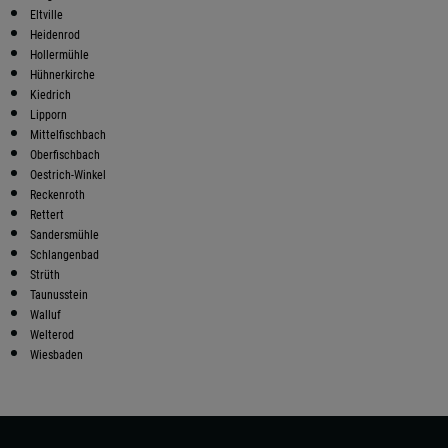
Eltville
Heidenrod
Hollermühle
Hühnerkirche
Kiedrich
Lipporn
Mittelfischbach
Oberfischbach
Oestrich-Winkel
Reckenroth
Rettert
Sandersmühle
Schlangenbad
Strüth
Taunusstein
Walluf
Welterod
Wiesbaden