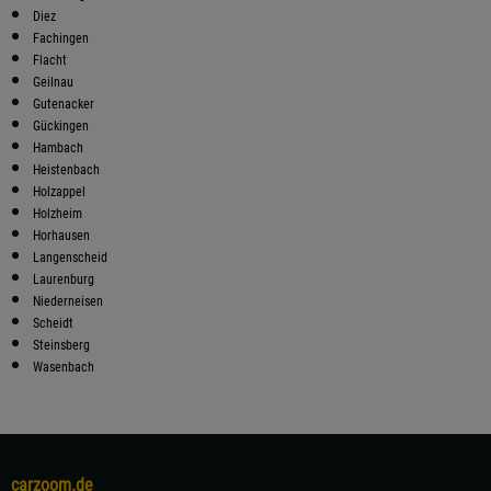
Diez
Fachingen
Flacht
Geilnau
Gutenacker
Gückingen
Hambach
Heistenbach
Holzappel
Holzheim
Horhausen
Langenscheid
Laurenburg
Niederneisen
Scheidt
Steinsberg
Wasenbach
carzoom.de