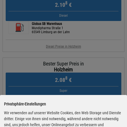
8
2.10
€
Diesel
Globus SB Warenhaus
Mundipharma Straße 1
65549 Limburg an der Lahn
Diesel Preise in Holzheim
Bester Super Preis in
Holzheim
8
2.08
€
Super
Globus SB Warenhaus
Mundipharma Straße 1
Privatsphäre-Einstellungen
65549 Limburg an der Lahn
Wir verwenden auf unserer Website Cookies, den Web Storage und Dienste
dritter. Einige von ihnen sind notwendig, während andere nicht notwendig
Super Preise in Holzheim
sind, uns jedoch helfen, unser Onlineangebot zu verbessern und