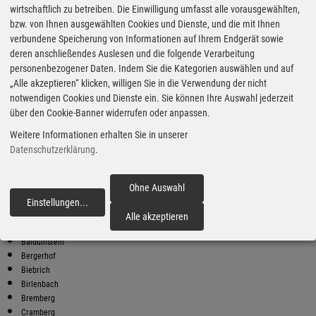
wirtschaftlich zu betreiben. Die Einwilligung umfasst alle vorausgewählten,
bzw. von Ihnen ausgewählten Cookies und Dienste, und die mit Ihnen
Bester Super E10 Preis in
verbundene Speicherung von Informationen auf Ihrem Endgerät sowie
Holzheim
deren anschließendes Auslesen und die folgende Verarbeitung
8
2.02
€
personenbezogener Daten. Indem Sie die Kategorien auswählen und auf
„Alle akzeptieren“ klicken, willigen Sie in die Verwendung der nicht
Super E10
notwendigen Cookies und Dienste ein. Sie können Ihre Auswahl jederzeit
über den Cookie-Banner widerrufen oder anpassen.
Globus SB Warenhaus
Mundipharma Straße 1
Weitere Informationen erhalten Sie in unserer
65549 Limburg an der Lahn
Datenschutzerklärung
.
Super E10 Preise in Holzheim
Preiswerter tanken - finden Sie die günstigsten Benzin und Diesel
Preise in Ihrer Stadt
Ohne Auswahl
Einstellungen
...
fortfahren
Altendiez
Alle akzeptieren
Aull
Balduinstein
Bergerhof
Biebrich
Birlenbach
Bremberg
Cramberg