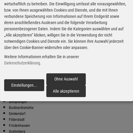
wirtschaftlich zu betreiben. Die Einwilligung umfasst alle vorausgewählten,
bzw. von Ihnen ausgewählten Cookies und Dienste, und die mit Ihnen
Bester Super E10 Preis in
verbundene Speicherung von Informationen auf Ihrem Endgerät sowie
Aichtal
deren anschließendes Auslesen und die folgende Verarbeitung
9
2.02
€
personenbezogener Daten. Indem Sie die Kategorien auswählen und auf
„Alle akzeptieren“ klicken, willigen Sie in die Verwendung der nicht
Super E10
notwendigen Cookies und Dienste ein. Sie können Ihre Auswahl jederzeit
über den Cookie-Banner widerrufen oder anpassen.
BFT
Schillerstrasse 55
Weitere Informationen erhalten Sie in unserer
70794 Filderstadt
Datenschutzerklärung
.
Super E10 Preise in Aichtal
Preiswerter tanken - finden Sie die günstigsten Benzin und Diesel
Preise in Ihrer Stadt
Ohne Auswahl
Einstellungen
...
fortfahren
Aichtal
Alle akzeptieren
Altenriet
Bempflingen
Burkhardtsmühle
Denkendorf
Filderstadt
Frickenhausen
Grafenberg