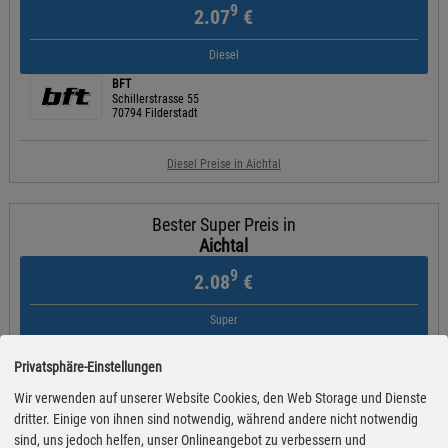
9
2.07
€
Diesel
BFT
Schillerstrasse 55
70794 Filderstadt
Diesel Preise in Aichtal
Bester Super Preis in
Aichtal
9
2.08
€
Super
BFT
Schillerstrasse 55
Privatsphäre-Einstellungen
70794 Filderstadt
Wir verwenden auf unserer Website Cookies, den Web Storage und Dienste
dritter. Einige von ihnen sind notwendig, während andere nicht notwendig
Super Preise in Aichtal
sind, uns jedoch helfen, unser Onlineangebot zu verbessern und