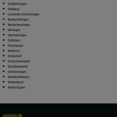
Großbettlingen
Kohlberg
Leinfelden-Echterdingen
Neckartailfingen
Neckartenzlingen
Nürtingen
Oberboihingen
Ostfildern
Pliezhausen
Riederich
Schlaitdorf
Schlechtenmühle
Schlößlesmühle
Unterensingen
Walddorfhäslach
Waldenbuch
Wolfschlugen
carzoom.de