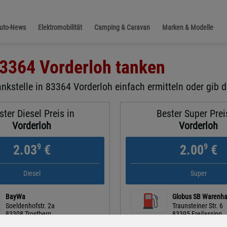
Auto-News
Elektromobilität
Camping & Caravan
Marken & Modelle
3364 Vorderloh
tanken
nkstelle in 83364 Vorderloh einfach ermitteln oder gib d
ster Diesel Preis in
Bester Super Prei
Vorderloh
Vorderloh
9
9
2.03
€
2.00
€
Diesel
Super
BayWa
Globus SB Warenh
Soeldenhofstr. 2a
Traunsteiner Str. 6
83308 Trostberg
83395 Freilassing