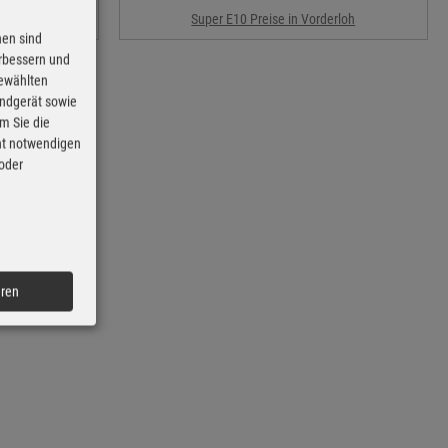
loh
Super E10 Preise in Vorderloh
nen sind
erbessern und
gewählten
Endgerät sowie
m Sie die
cht notwendigen
 oder
eren