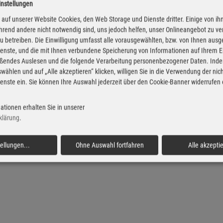
instellungen
iesel Preise in Vorderloh
Super Preise in Vorder
auf unserer Website Cookies, den Web Storage und Dienste dritter. Einige von ih
rend andere nicht notwendig sind, uns jedoch helfen, unser Onlineangebot zu v
 zu betreiben. Die Einwilligung umfasst alle vorausgewählten, bzw. von Ihnen aus
enste, und die mit Ihnen verbundene Speicherung von Informationen auf Ihrem 
eßendes Auslesen und die folgende Verarbeitung personenbezogener Daten. Inde
wählen und auf „Alle akzeptieren“ klicken, willigen Sie in die Verwendung der ni
enste ein. Sie können Ihre Auswahl jederzeit über den Cookie-Banner widerrufen
ationen erhalten Sie in unserer
klärung
.
tellungen
...
Ohne Auswahl fortfahren
Alle akzepti