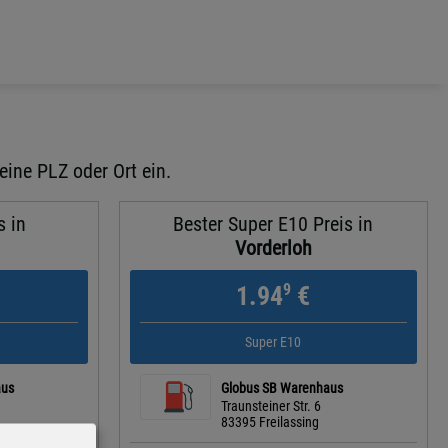
eine PLZ oder Ort ein.
s in
Bester Super E10 Preis in
Vorderloh
9
1.94
€
Super E10
aus
Globus SB Warenhaus
Traunsteiner Str. 6
83395 Freilassing