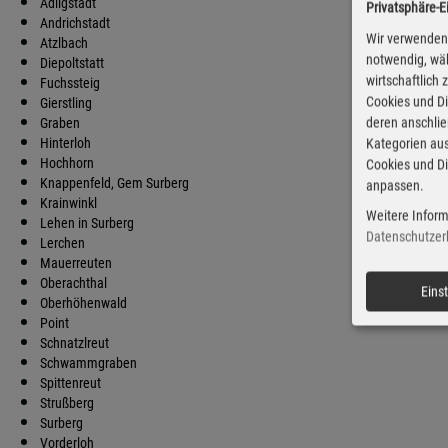
Adligstadt
Privatsphäre-E
D
Andrichstadt
Wir verwenden 
Atzlbach
notwendig, wäh
Diepoltstatt
wirtschaftlich
Fuchssteig
Cookies und Di
Gierstling
deren anschli
Graben
Hinterloh
Kategorien aus
Hochhorn
Cookies und Di
Knappenfeld, Gem Surberg
anpassen.
Krainwinkl
Weitere Inform
Lehen in Surberg
Datenschutzer
Lerchen
Mauerreuten
Oberachthal
Eins
Oberhöhenwald
Point
Schnatzlreut
Schwammgraben
Spittenreut
Strußberg
Surberg
Vorderloh