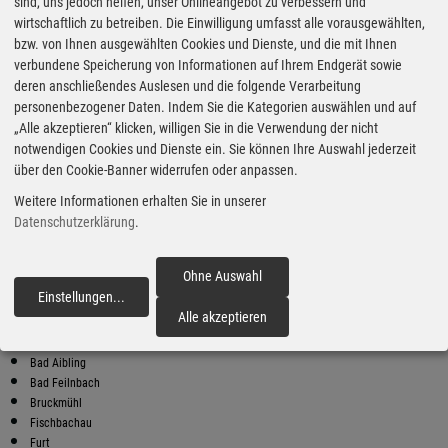
Super Preise in Hilgenrain
sind, uns jedoch helfen, unser Onlineangebot zu verbessern und
wirtschaftlich zu betreiben. Die Einwilligung umfasst alle vorausgewählten,
bzw. von Ihnen ausgewählten Cookies und Dienste, und die mit Ihnen
Bester Super E10 Preis in
verbundene Speicherung von Informationen auf Ihrem Endgerät sowie
Hilgenrain
deren anschließendes Auslesen und die folgende Verarbeitung
personenbezogener Daten. Indem Sie die Kategorien auswählen und auf
9
2.03
€
„Alle akzeptieren“ klicken, willigen Sie in die Verwendung der nicht
notwendigen Cookies und Dienste ein. Sie können Ihre Auswahl jederzeit
Super E10
über den Cookie-Banner widerrufen oder anpassen.
Raiffeisen
Weitere Informationen erhalten Sie in unserer
Am Bahnhof 7
34633 Ottrau/Bhf.
Datenschutzerklärung
.
Super E10 Preise in Hilgenrain
Preiswerter tanken - finden Sie die günstigsten Benzin und Diesel
Ohne Auswahl
Preise in Ihrer Stadt
Einstellungen
...
fortfahren
Alle akzeptieren
Ahrain
Auwies
Bad Aibling
Bad Feilnbach
Bruckmühl
Fischbachau
Furt