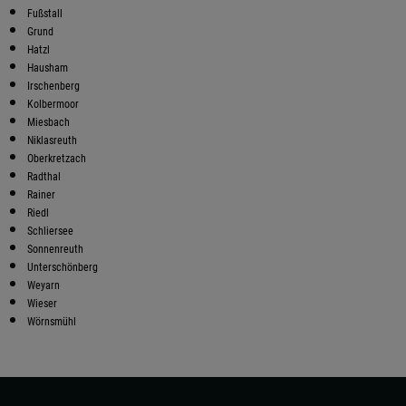
Fußstall
Grund
Hatzl
Hausham
Irschenberg
Kolbermoor
Miesbach
Niklasreuth
Oberkretzach
Radthal
Rainer
Riedl
Schliersee
Sonnenreuth
Unterschönberg
Weyarn
Wieser
Wörnsmühl