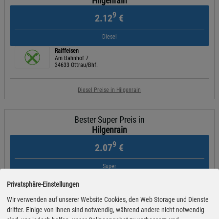
Hilgenrain
9
2.12
€
Diesel
Raiffeisen
Am Bahnhof 7
34633 Ottrau/Bhf.
Diesel Preise in Hilgenrain
Bester Super Preis in
Hilgenrain
9
2.07
€
Super
Raiffeisen
Privatsphäre-Einstellungen
Am Bahnhof 7
34633 Ottrau/Bhf.
Wir verwenden auf unserer Website Cookies, den Web Storage und Dienste
dritter. Einige von ihnen sind notwendig, während andere nicht notwendig