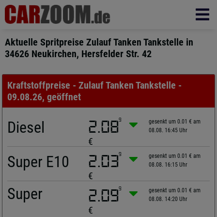
Aktuelle Spritpreise Zulauf Tanken Tankstelle in
34626 Neukirchen, Hersfelder Str. 42
Kraftstoffpreise - Zulauf Tanken Tankstelle -
09.08.26, geöffnet
9
Diesel
2.08
gesenkt um 0.01 € am
08.08. 16:45 Uhr
€
9
Super E10
2.03
gesenkt um 0.01 € am
08.08. 16:15 Uhr
€
Super
9
2.09
gesenkt um 0.01 € am
08.08. 14:20 Uhr
€