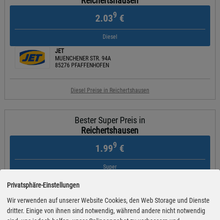
Reichertshausen
9
2.03
€
Diesel
JET
MUENCHENER STR. 94A
85276 PFAFFENHOFEN
Diesel Preise in Reichertshausen
Bester Super Preis in
Reichertshausen
9
1.99
€
Super
HEM
Privatsphäre-Einstellungen
Straßfeld 14
85777 Fahrenzhausen (Großnöbach)
Wir verwenden auf unserer Website Cookies, den Web Storage und Dienste
dritter. Einige von ihnen sind notwendig, während andere nicht notwendig