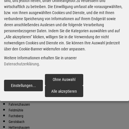
Super Preise in Reichertshausen
sind, uns jedoch helfen, unser Onlineangebot zu verbessern und
wirtschaftlich zu betreiben. Die Einwilligung umfasst alle vorausgewählten,
bzw. von Ihnen ausgewählten Cookies und Dienste, und die mit Ihnen
Bester Super E10 Preis in
verbundene Speicherung von Informationen auf Ihrem Endgerät sowie
Reichertshausen
deren anschließendes Auslesen und die folgende Verarbeitung
personenbezogener Daten. Indem Sie die Kategorien auswählen und auf
9
1.93
€
„Alle akzeptieren“ klicken, willigen Sie in die Verwendung der nicht
notwendigen Cookies und Dienste ein. Sie können Ihre Auswahl jederzeit
Super E10
über den Cookie-Banner widerrufen oder anpassen.
HEM
Weitere Informationen erhalten Sie in unserer
Straßfeld 14
85777 Fahrenzhausen (Großnöbach)
Datenschutzerklärung
.
Super E10 Preise in Reichertshausen
Preiswerter tanken - finden Sie die günstigsten Benzin und Diesel
Ohne Auswahl
Preise in Ihrer Stadt
Einstellungen
...
fortfahren
Alle akzeptieren
Allershausen
Entrischenbrunn
Fahrenzhausen
Feldmühle
Fuchsberg
Gerolsbach
Hettenshausen