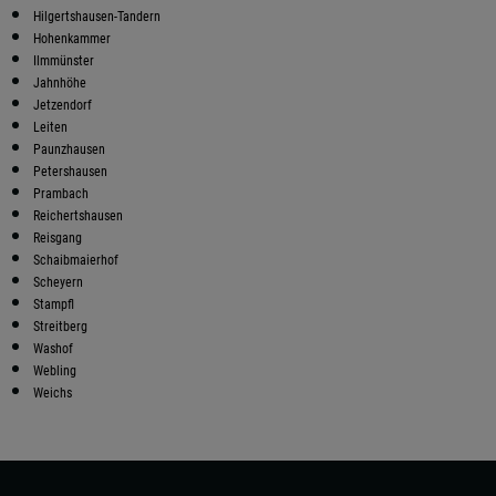
Hilgertshausen-Tandern
Hohenkammer
Ilmmünster
Jahnhöhe
Jetzendorf
Leiten
Paunzhausen
Petershausen
Prambach
Reichertshausen
Reisgang
Schaibmaierhof
Scheyern
Stampfl
Streitberg
Washof
Webling
Weichs