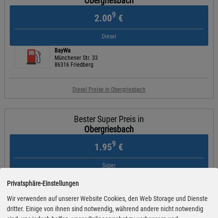
Obergriesbach
9
2.00
€
Diesel
BayWa
Münchener Str. 33
86316 Friedberg
Diesel Preise in Obergriesbach
Bester Super Preis in
Obergriesbach
9
1.95
€
Super
ARAL
Privatsphäre-Einstellungen
Aichacher Straße 26
86316 Friedberg
Wir verwenden auf unserer Website Cookies, den Web Storage und Dienste
dritter. Einige von ihnen sind notwendig, während andere nicht notwendig