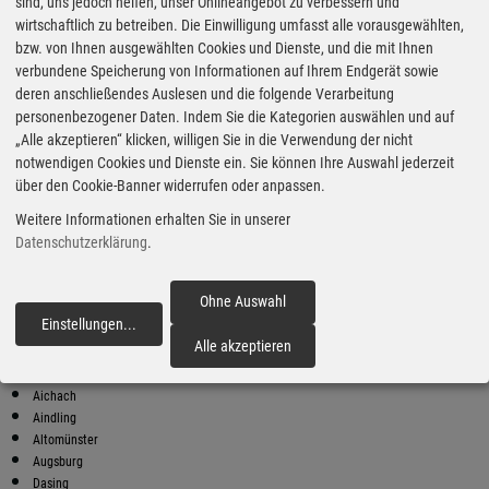
Super Preise in Obergriesbach
sind, uns jedoch helfen, unser Onlineangebot zu verbessern und
wirtschaftlich zu betreiben. Die Einwilligung umfasst alle vorausgewählten,
bzw. von Ihnen ausgewählten Cookies und Dienste, und die mit Ihnen
Bester Super E10 Preis in
verbundene Speicherung von Informationen auf Ihrem Endgerät sowie
Obergriesbach
deren anschließendes Auslesen und die folgende Verarbeitung
personenbezogener Daten. Indem Sie die Kategorien auswählen und auf
9
1.89
€
„Alle akzeptieren“ klicken, willigen Sie in die Verwendung der nicht
notwendigen Cookies und Dienste ein. Sie können Ihre Auswahl jederzeit
Super E10
über den Cookie-Banner widerrufen oder anpassen.
ARAL
Weitere Informationen erhalten Sie in unserer
Aichacher Straße 26
86316 Friedberg
Datenschutzerklärung
.
Super E10 Preise in Obergriesbach
Preiswerter tanken - finden Sie die günstigsten Benzin und Diesel
Ohne Auswahl
Preise in Ihrer Stadt
Einstellungen
...
fortfahren
Alle akzeptieren
Adelzhausen
Affing
Aichach
Aindling
Altomünster
Augsburg
Dasing