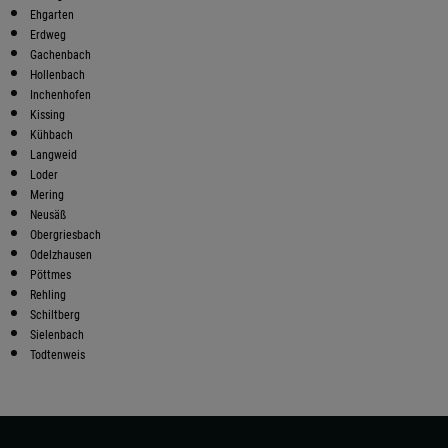
Ehgarten
Erdweg
Gachenbach
Hollenbach
Inchenhofen
Kissing
Kühbach
Langweid
Loder
Mering
Neusäß
Obergriesbach
Odelzhausen
Pöttmes
Rehling
Schiltberg
Sielenbach
Todtenweis