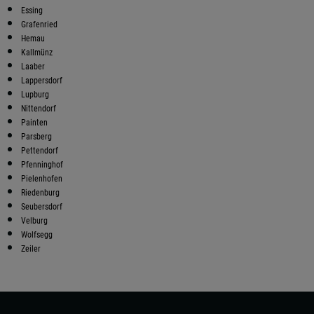
Essing
Grafenried
Hemau
Kallmünz
Laaber
Lappersdorf
Lupburg
Nittendorf
Painten
Parsberg
Pettendorf
Pfenninghof
Pielenhofen
Riedenburg
Seubersdorf
Velburg
Wolfsegg
Zeiler