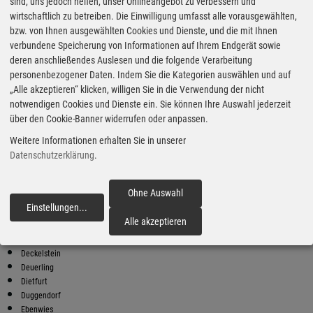
Super Preise in Beratzhausen
sind, uns jedoch helfen, unser Onlineangebot zu verbessern und
wirtschaftlich zu betreiben. Die Einwilligung umfasst alle vorausgewählten,
bzw. von Ihnen ausgewählten Cookies und Dienste, und die mit Ihnen
Bester Super E10 Preis in
verbundene Speicherung von Informationen auf Ihrem Endgerät sowie
Beratzhausen
deren anschließendes Auslesen und die folgende Verarbeitung
personenbezogener Daten. Indem Sie die Kategorien auswählen und auf
9
1.94
€
„Alle akzeptieren“ klicken, willigen Sie in die Verwendung der nicht
notwendigen Cookies und Dienste ein. Sie können Ihre Auswahl jederzeit
Super E10
über den Cookie-Banner widerrufen oder anpassen.
AVIA XPress
Weitere Informationen erhalten Sie in unserer
Kallmünzer Straße 10
93128 Regenstauf
Datenschutzerklärung
.
Super E10 Preise in Beratzhausen
Preiswerter tanken - finden Sie die günstigsten Benzin und Diesel
Ohne Auswahl
Preise in Ihrer Stadt
Einstellungen
...
fortfahren
Alle akzeptieren
Beratzhausen
Biersackschlag
Deckelstein
Deuerling
Dietfurt
Duggendorf
Ebenwies