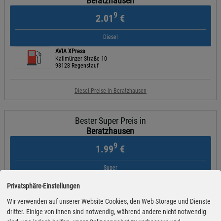
Beratzhausen
9
2.01
€
Diesel
AVIA XPress
Kallmünzer Straße 10
93128 Regenstauf
Diesel Preise in Beratzhausen
Bester Super Preis in
Beratzhausen
9
1.99
€
Super
Autohaus Schneeberger GmbH & Co. KG
Privatsphäre-Einstellungen
Bahnhofsraße 3
93164 Laaber
Wir verwenden auf unserer Website Cookies, den Web Storage und Dienste
dritter. Einige von ihnen sind notwendig, während andere nicht notwendig