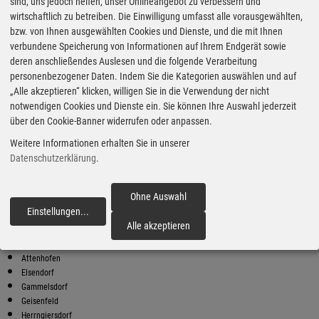
Super Preise in Wildenberg
sind, uns jedoch helfen, unser Onlineangebot zu verbessern und
wirtschaftlich zu betreiben. Die Einwilligung umfasst alle vorausgewählten,
bzw. von Ihnen ausgewählten Cookies und Dienste, und die mit Ihnen
Bester Super E10 Preis in
verbundene Speicherung von Informationen auf Ihrem Endgerät sowie
Wildenberg
deren anschließendes Auslesen und die folgende Verarbeitung
personenbezogener Daten. Indem Sie die Kategorien auswählen und auf
9
1.93
€
„Alle akzeptieren“ klicken, willigen Sie in die Verwendung der nicht
notwendigen Cookies und Dienste ein. Sie können Ihre Auswahl jederzeit
Super E10
über den Cookie-Banner widerrufen oder anpassen.
AVIA XPress
Weitere Informationen erhalten Sie in unserer
Asamstr. 6a
84076 Pfeffenhausen
Datenschutzerklärung
.
Super E10 Preise in Wildenberg
Preiswerter tanken - finden Sie die günstigsten Benzin und Diesel
Ohne Auswahl
Preise in Ihrer Stadt
Einstellungen
...
fortfahren
Alle akzeptieren
Abensberg
Aiglsbach
Attenhofen
Elsendorf
Gammelsdorf
Geisenfeld
Herrngiersdorf