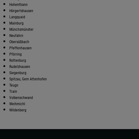
Hohenthann
Hörgertshausen
Langquaid
Mainburg
Münchsmünster
Neufahrn
Obersüßbach
Pfeffenhausen
Pförring
Rottenburg
Rudelzhausen
Siegenburg
Spitzau, Gem Attenhofen
Teugn
Train
Volkenschwand
Weihmichl
Wildenberg