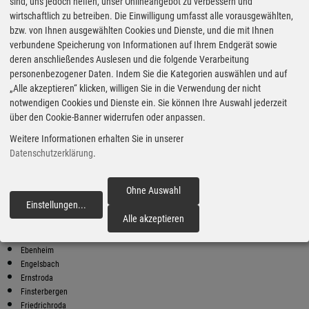
Super Preise in Winterstein
sind, uns jedoch helfen, unser Onlineangebot zu verbessern und
wirtschaftlich zu betreiben. Die Einwilligung umfasst alle vorausgewählten,
bzw. von Ihnen ausgewählten Cookies und Dienste, und die mit Ihnen
Bester Super E10 Preis in
verbundene Speicherung von Informationen auf Ihrem Endgerät sowie
Winterstein
deren anschließendes Auslesen und die folgende Verarbeitung
personenbezogener Daten. Indem Sie die Kategorien auswählen und auf
9
2.02
€
„Alle akzeptieren“ klicken, willigen Sie in die Verwendung der nicht
notwendigen Cookies und Dienste ein. Sie können Ihre Auswahl jederzeit
Super E10
über den Cookie-Banner widerrufen oder anpassen.
AVEX
Weitere Informationen erhalten Sie in unserer
Bahnhofstr. 38
99842 Ruhla
Datenschutzerklärung
.
Super E10 Preise in Winterstein
Preiswerter tanken - finden Sie die günstigsten Benzin und Diesel
Ohne Auswahl
Preise in Ihrer Stadt
Einstellungen
...
fortfahren
Alle akzeptieren
Bad Liebenstein
Brotterode
Ebenheim
Engelsbach
Ernstroda
Finsterbergen
Friedrichroda