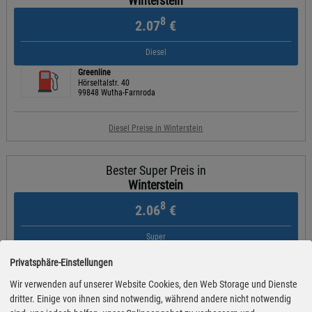
Winterstein
8
2.07
€
Diesel
Greenline
Hörseltalstr. 40
99848 Wutha-Farnroda
Diesel Preise in Winterstein
Bester Super Preis in
Winterstein
8
2.06
€
Super
Greenline
Privatsphäre-Einstellungen
Hörseltalstr. 40
99848 Wutha-Farnroda
Wir verwenden auf unserer Website Cookies, den Web Storage und Dienste
dritter. Einige von ihnen sind notwendig, während andere nicht notwendig