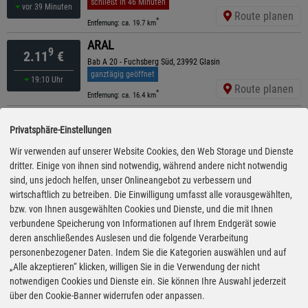
schließt in 46 Minuten
vor 39 Minuten
Route planen
*
Entfernung: ca. 19.7 km
ARAL
9
2.11
€
Bab A 20 - Fuchsberg Süd, 23992 Glasin
ganztägig geöffnet
19:10 Uhr
Route planen
*
Entfernung: ca. 16.4 km
Shell
9
2.11
€
Privatsphäre-Einstellungen
Cambser Str. 25, 19067 Rampe
geöffnet bis 24:00 Uhr
Wir verwenden auf unserer Website Cookies, den Web Storage und Dienste
vor 14 Minuten
Route planen
dritter. Einige von ihnen sind notwendig, während andere nicht notwendig
*
Entfernung: ca. 17.9 km
sind, uns jedoch helfen, unser Onlineangebot zu verbessern und
ARAL
wirtschaftlich zu betreiben. Die Einwilligung umfasst alle vorausgewählten,
9
2.12
€
Bab A 20 - Fuchsberg Nor, 23992 Glasin
bzw. von Ihnen ausgewählten Cookies und Dienste, und die mit Ihnen
ganztägig geöffnet
verbundene Speicherung von Informationen auf Ihrem Endgerät sowie
19:10 Uhr
Route planen
deren anschließendes Auslesen und die folgende Verarbeitung
*
Entfernung: ca. 16.6 km
personenbezogener Daten. Indem Sie die Kategorien auswählen und auf
HEM
„Alle akzeptieren“ klicken, willigen Sie in die Verwendung der nicht
9
2.13
€
Dorfstr. B 8, 19406 Holzendorf Bei Dabel
notwendigen Cookies und Dienste ein. Sie können Ihre Auswahl jederzeit
schließt in 46 Minuten
über den Cookie-Banner widerrufen oder anpassen.
18:00 Uhr
Route planen