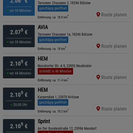
2.06
€
Tarnower Chaussee 3, 18246 Bützow
ganztägig geöffnet
vor 59 Minuten
Route planen
*
Entfernung: ca. 18.9 km
AVIA
9
2.07
€
Tarnower Chaussee 1a, 18246 Bützow
ganztägig geöffnet
vor 59 Minuten
Route planen
*
Entfernung: ca. 19 km
HEM
9
2.10
€
Reinstorfer Str. A 9, 23992 Neukloster
schließt in 46 Minuten
vor 44 Minuten
Route planen
*
Entfernung: ca. 11.4 km
HEM
9
2.10
€
Karpendiek 1, 23970 Kritzow
ganztägig geöffnet
20:00 Uhr
Route planen
*
Entfernung: ca. 19.2 km
Sprint
9
2.10
€
An Der Bundesstraße 12, 23996 Niendorf