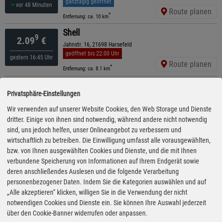
ganztägig geöffnet
vor 48 Minuten
Route planen
*
Entfernung: ca. 10 km
Shell
9
2.09
€
Jahnstr. 16, 21698 Harsefeld
geöffnet bis 22:00 Uhr
gestern 16:45 Uhr
Route planen
*
Entfernung: ca. 8.1 km
Shell
9
2.11
€
Privatsphäre-Einstellungen
Hansestr. 3, 27419 Sittensen
ganztägig geöffnet
Wir verwenden auf unserer Website Cookies, den Web Storage und Dienste
gestern 18:10 Uhr
Route planen
dritter. Einige von ihnen sind notwendig, während andere nicht notwendig
*
Entfernung: ca. 11.4 km
sind, uns jedoch helfen, unser Onlineangebot zu verbessern und
ARAL
wirtschaftlich zu betreiben. Die Einwilligung umfasst alle vorausgewählten,
9
2.11
€
Stader Straße 30, 27419 Sittensen
bzw. von Ihnen ausgewählten Cookies und Dienste, und die mit Ihnen
ganztägig geöffnet
verbundene Speicherung von Informationen auf Ihrem Endgerät sowie
gestern 19:10 Uhr
Route planen
deren anschließendes Auslesen und die folgende Verarbeitung
*
Entfernung: ca. 12 km
personenbezogener Daten. Indem Sie die Kategorien auswählen und auf
Shell
„Alle akzeptieren“ klicken, willigen Sie in die Verwendung der nicht
9
2.69
€
A1 Ostetal Nord , 27419 Sittensen
notwendigen Cookies und Dienste ein. Sie können Ihre Auswahl jederzeit
ganztägig geöffnet
über den Cookie-Banner widerrufen oder anpassen.
gestern 16:20 Uhr
Route planen