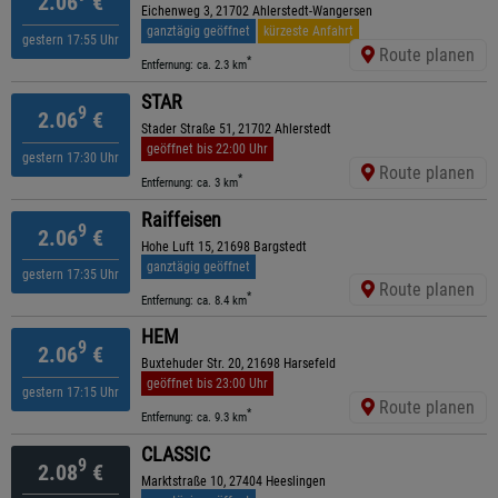
2.06
€
Eichenweg 3, 21702 Ahlerstedt-Wangersen
ganztägig geöffnet
kürzeste Anfahrt
gestern 17:55 Uhr
Route planen
*
Entfernung: ca. 2.3 km
STAR
9
2.06
€
Stader Straße 51, 21702 Ahlerstedt
geöffnet bis 22:00 Uhr
gestern 17:30 Uhr
Route planen
*
Entfernung: ca. 3 km
Raiffeisen
9
2.06
€
Hohe Luft 15, 21698 Bargstedt
ganztägig geöffnet
gestern 17:35 Uhr
Route planen
*
Entfernung: ca. 8.4 km
HEM
9
2.06
€
Buxtehuder Str. 20, 21698 Harsefeld
geöffnet bis 23:00 Uhr
gestern 17:15 Uhr
Route planen
*
Entfernung: ca. 9.3 km
CLASSIC
9
2.08
€
Marktstraße 10, 27404 Heeslingen