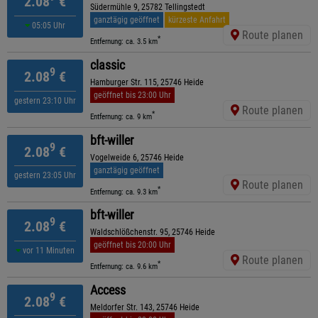
2.08
€
Südermühle 9, 25782 Tellingstedt
ganztägig geöffnet
kürzeste Anfahrt
05:05 Uhr
Route planen
*
Entfernung: ca. 3.5 km
classic
9
2.08
€
Hamburger Str. 115, 25746 Heide
geöffnet bis 23:00 Uhr
gestern 23:10 Uhr
Route planen
*
Entfernung: ca. 9 km
bft-willer
9
2.08
€
Vogelweide 6, 25746 Heide
ganztägig geöffnet
gestern 23:05 Uhr
Route planen
*
Entfernung: ca. 9.3 km
bft-willer
9
2.08
€
Waldschlößchenstr. 95, 25746 Heide
geöffnet bis 20:00 Uhr
vor 11 Minuten
Route planen
*
Entfernung: ca. 9.6 km
Access
9
2.08
€
Meldorfer Str. 143, 25746 Heide