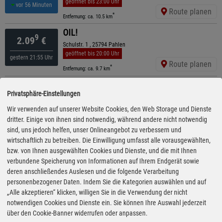
geöffnet bis 23:00 Uhr
vor 56 Minuten
Route planen
*
Entfernung: ca. 10.5 km
OIL!
9
2.09
€
Schulstr. 1 , 25794 Pahlen
geöffnet bis 20:00 Uhr
gestern 21:55 Uhr
Route planen
*
Entfernung: ca. 9.7 km
ESSO
9
2.09
€
Privatsphäre-Einstellungen
Husumer Str. 5 , 25746 Heide
geöffnet bis 22:00 Uhr
Wir verwenden auf unserer Website Cookies, den Web Storage und Dienste
gestern 21:55 Uhr
Route planen
dritter. Einige von ihnen sind notwendig, während andere nicht notwendig
*
Entfernung: ca. 10.6 km
sind, uns jedoch helfen, unser Onlineangebot zu verbessern und
Shell
wirtschaftlich zu betreiben. Die Einwilligung umfasst alle vorausgewählten,
9
2.10
€
Hamburger Str. 85, 25746 Heide
bzw. von Ihnen ausgewählten Cookies und Dienste, und die mit Ihnen
geöffnet bis 22:00 Uhr
verbundene Speicherung von Informationen auf Ihrem Endgerät sowie
gestern 21:35 Uhr
Route planen
deren anschließendes Auslesen und die folgende Verarbeitung
*
Entfernung: ca. 9.3 km
personenbezogener Daten. Indem Sie die Kategorien auswählen und auf
Shell
„Alle akzeptieren“ klicken, willigen Sie in die Verwendung der nicht
9
2.10
€
Meldorfer Str. 219, 25746 Heide
notwendigen Cookies und Dienste ein. Sie können Ihre Auswahl jederzeit
ganztägig geöffnet
über den Cookie-Banner widerrufen oder anpassen.
gestern 21:35 Uhr
Route planen