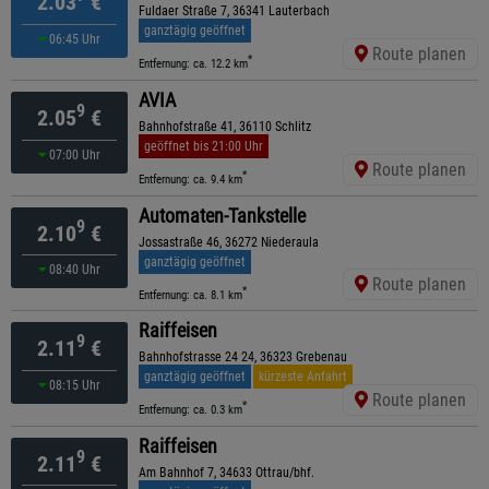
2.03
€
Fuldaer Straße 7, 36341 Lauterbach
ganztägig geöffnet
06:45 Uhr
Route planen
*
Entfernung: ca. 12.2 km
AVIA
9
2.05
€
Bahnhofstraße 41, 36110 Schlitz
geöffnet bis 21:00 Uhr
07:00 Uhr
Route planen
*
Entfernung: ca. 9.4 km
Automaten-Tankstelle
9
2.10
€
Jossastraße 46, 36272 Niederaula
ganztägig geöffnet
08:40 Uhr
Route planen
*
Entfernung: ca. 8.1 km
Raiffeisen
9
2.11
€
Bahnhofstrasse 24 24, 36323 Grebenau
ganztägig geöffnet
kürzeste Anfahrt
08:15 Uhr
Route planen
*
Entfernung: ca. 0.3 km
Raiffeisen
9
2.11
€
Am Bahnhof 7, 34633 Ottrau/bhf.