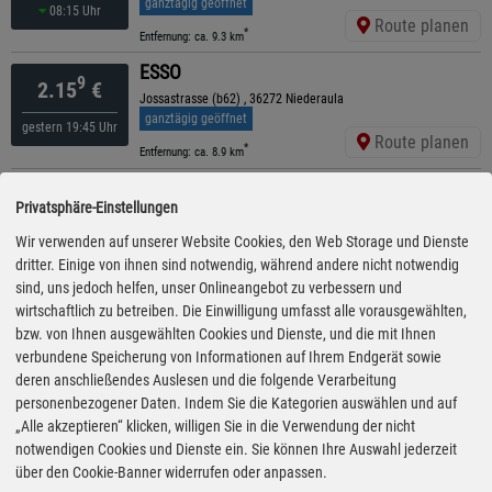
ganztägig geöffnet
08:15 Uhr
Route planen
*
Entfernung: ca. 9.3 km
ESSO
9
2.15
€
Jossastrasse (b62) , 36272 Niederaula
ganztägig geöffnet
gestern 19:45 Uhr
Route planen
*
Entfernung: ca. 8.9 km
ESSO
9
2.15
€
Privatsphäre-Einstellungen
Industriestr. 8 , 36275 Kirchheim
ganztägig geöffnet
Wir verwenden auf unserer Website Cookies, den Web Storage und Dienste
gestern 18:00 Uhr
Route planen
dritter. Einige von ihnen sind notwendig, während andere nicht notwendig
*
Entfernung: ca. 12.2 km
sind, uns jedoch helfen, unser Onlineangebot zu verbessern und
ARAL
wirtschaftlich zu betreiben. Die Einwilligung umfasst alle vorausgewählten,
9
2.15
€
Industriestraße 7a, 36275 Kirchheim
bzw. von Ihnen ausgewählten Cookies und Dienste, und die mit Ihnen
geöffnet bis 22:00 Uhr
verbundene Speicherung von Informationen auf Ihrem Endgerät sowie
gestern 18:10 Uhr
Route planen
deren anschließendes Auslesen und die folgende Verarbeitung
*
Entfernung: ca. 12.2 km
personenbezogener Daten. Indem Sie die Kategorien auswählen und auf
BFT
„Alle akzeptieren“ klicken, willigen Sie in die Verwendung der nicht
9
2.34
€
Bab A7, Motelstraße 5, 36273 Kirchheim
notwendigen Cookies und Dienste ein. Sie können Ihre Auswahl jederzeit
ganztägig geöffnet
über den Cookie-Banner widerrufen oder anpassen.
gestern 11:30 Uhr
Route planen