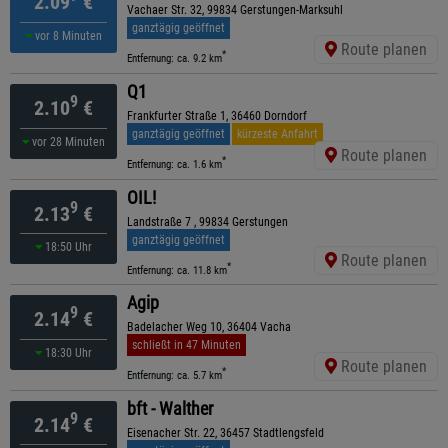
2.09
€
Vachaer Str. 32, 99834 Gerstungen-Marksuhl
ganztägig geöffnet
vor 8 Minuten
Route planen
*
Entfernung: ca. 9.2 km
Q1
9
2.10
€
Frankfurter Straße 1, 36460 Dorndorf
ganztägig geöffnet
kürzeste Anfahrt
vor 28 Minuten
Route planen
*
Entfernung: ca. 1.6 km
OIL!
9
2.13
€
Landstraße 7 , 99834 Gerstungen
ganztägig geöffnet
18:50 Uhr
Route planen
*
Entfernung: ca. 11.8 km
Agip
9
2.14
€
Badelacher Weg 10, 36404 Vacha
schließt in 47 Minuten
18:30 Uhr
Route planen
*
Entfernung: ca. 5.7 km
bft - Walther
9
2.14
€
Eisenacher Str. 22, 36457 Stadtlengsfeld