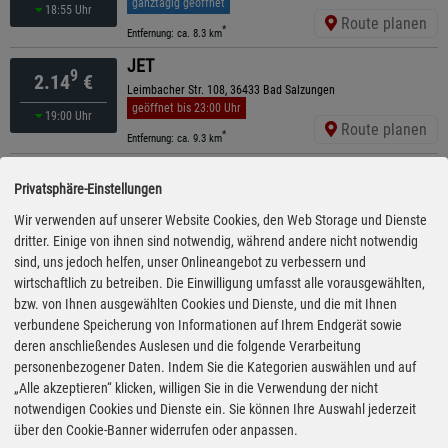
ganztägig geöffnet
18:55 Uhr
Route planen
*
Entfernung: ca. 8.3 km
JET
9
2.14
€
Leimbacher Str. 108, 36433 Bad Salzungen
geöffnet bis 23:00 Uhr
19:00 Uhr
Route planen
*
Entfernung: ca. 9.3 km
TotalEnergies Truckstop
9
2.14
€
Privatsphäre-Einstellungen
Zum Doenges 2, 36208 Wildeck-Obersuhl
ganztägig geöffnet
Wir verwenden auf unserer Website Cookies, den Web Storage und Dienste
19:10 Uhr
Route planen
dritter. Einige von ihnen sind notwendig, während andere nicht notwendig
*
Entfernung: ca. 12.2 km
sind, uns jedoch helfen, unser Onlineangebot zu verbessern und
AVEX
wirtschaftlich zu betreiben. Die Einwilligung umfasst alle vorausgewählten,
9
2.14
€
Salzunger Str. 99a, 36457 Urnshausen
bzw. von Ihnen ausgewählten Cookies und Dienste, und die mit Ihnen
ganztägig geöffnet
verbundene Speicherung von Informationen auf Ihrem Endgerät sowie
19:00 Uhr
Route planen
deren anschließendes Auslesen und die folgende Verarbeitung
*
Entfernung: ca. 14.2 km
personenbezogener Daten. Indem Sie die Kategorien auswählen und auf
bft - Walther
„Alle akzeptieren“ klicken, willigen Sie in die Verwendung der nicht
9
2.14
€
Bad Liebensteiner Str. 185, 36456 Barchfeld
notwendigen Cookies und Dienste ein. Sie können Ihre Auswahl jederzeit
ganztägig geöffnet
über den Cookie-Banner widerrufen oder anpassen.
19:35 Uhr
Route planen