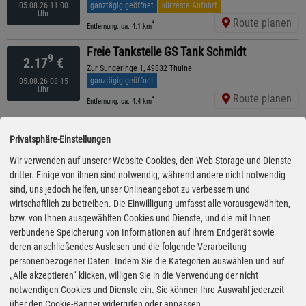
ganztägig geöffnet
kürzeste Anfahrt
05.08.26 11:00
Uhr
Route planen
*
Entfernung: ca. 4.1 km
Freie Tankstelle GS Tank Schmidt
9
2.17
€
Zur Sunderinge 1, 49832 Thuine
ganztägig geöffnet
05.08.26 08:15
Uhr
Route planen
*
Entfernung: ca. 4.4 km
Freie Tankstelle Lögering
9
2.17
€
Privatsphäre-Einstellungen
Lingener Str. 4, 48480 Lünne
ganztägig geöffnet
05.08.26 09:35
Wir verwenden auf unserer Website Cookies, den Web Storage und Dienste
Uhr
Route planen
dritter. Einige von ihnen sind notwendig, während andere nicht notwendig
*
Entfernung: ca. 4.7 km
sind, uns jedoch helfen, unser Onlineangebot zu verbessern und
Raiffeisen
wirtschaftlich zu betreiben. Die Einwilligung umfasst alle vorausgewählten,
9
2.17
€
bzw. von Ihnen ausgewählten Cookies und Dienste, und die mit Ihnen
Lingener Str. 20, 48480 Lünne
verbundene Speicherung von Informationen auf Ihrem Endgerät sowie
ganztägig geöffnet
05.08.26 10:10
Uhr
deren anschließendes Auslesen und die folgende Verarbeitung
Route planen
*
Entfernung: ca. 5.7 km
personenbezogener Daten. Indem Sie die Kategorien auswählen und auf
„Alle akzeptieren“ klicken, willigen Sie in die Verwendung der nicht
Freie Tankstelle Autohaus Knieper GmbH
9
2.17
€
notwendigen Cookies und Dienste ein. Sie können Ihre Auswahl jederzeit
Lingener Str. 4, 48480 Spelle
über den Cookie-Banner widerrufen oder anpassen.