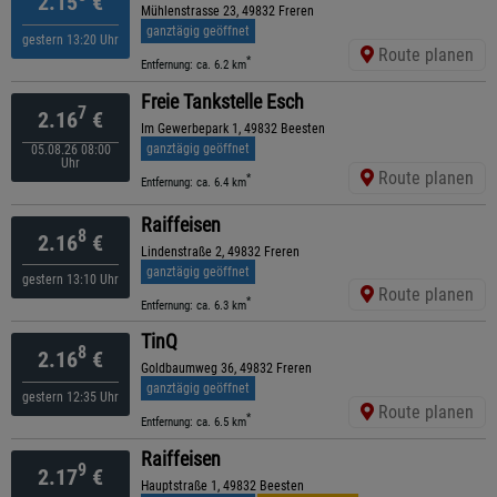
2.15
€
Mühlenstrasse 23, 49832 Freren
ganztägig geöffnet
gestern 13:20 Uhr
Route planen
*
Entfernung: ca. 6.2 km
Freie Tankstelle Esch
7
2.16
€
Im Gewerbepark 1, 49832 Beesten
ganztägig geöffnet
05.08.26 08:00
Uhr
Route planen
*
Entfernung: ca. 6.4 km
Raiffeisen
8
2.16
€
Lindenstraße 2, 49832 Freren
ganztägig geöffnet
gestern 13:10 Uhr
Route planen
*
Entfernung: ca. 6.3 km
TinQ
8
2.16
€
Goldbaumweg 36, 49832 Freren
ganztägig geöffnet
gestern 12:35 Uhr
Route planen
*
Entfernung: ca. 6.5 km
Raiffeisen
9
2.17
€
Hauptstraße 1, 49832 Beesten