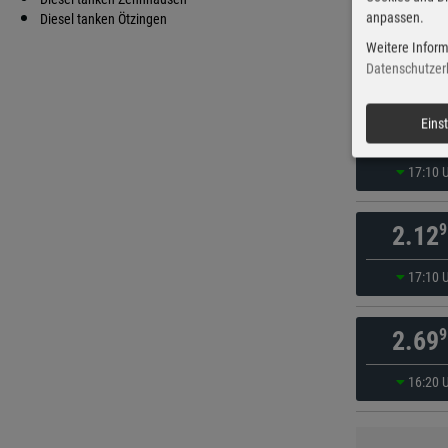
anpassen.
9
Diesel tanken Ötzingen
2.12
Weitere Inform
15:50 
Datenschutzer
9
Eins
2.12
17:10 
9
2.12
17:10 
9
2.69
16:20 