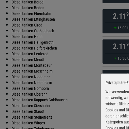
Diesel tanken Berod
Diesel tanken Boden
Diesel tanken Ebernhahn
9
2.11
Diesel tanken Ettinghausen
Diesel tanken Girod
16:00 
Diesel tanken Großholbach
Diesel tanken Hahn
Diesel tanken Heiligenroth
9
2.11
Diesel tanken Helferskirchen
Diesel tanken Leuterod
16:30 
Diesel tanken Meudt
Diesel tanken Montabaur
Diesel tanken Moschheim
9
2.11
Diesel tanken Niederahr
Diesel tanken Niedersayn
Privatsphäre-E
14:55 
Diesel tanken Nomborn
Wir verwenden 
Diesel tanken Oberahr
notwendig, wäh
Diesel tanken Ruppach-Goldhausen
wirtschaftlich
9
2.12
Diesel tanken Siershahn
Cookies und Di
Diesel tanken Staudt
deren anschli
Diesel tanken Steinefrenz
15:25 
Kategorien aus
Diesel tanken Wirges
Cookies und Di
Diesel tanken Zehnhausen