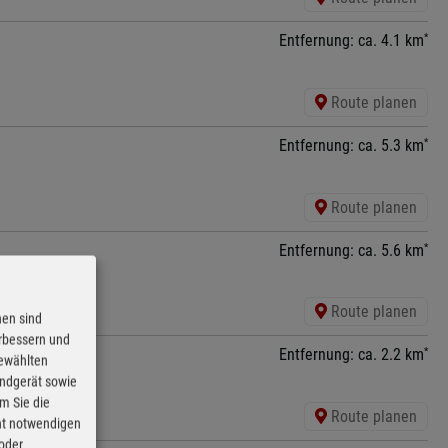
*
Entfernung: ca. 4.1 km
Route planen
*
Entfernung: ca. 5.3 km
Route planen
*
Entfernung: ca. 5.6 km
Route planen
nen sind
erbessern und
*
Entfernung: ca. 2.2 km
gewählten
Endgerät sowie
m Sie die
Route planen
cht notwendigen
 oder