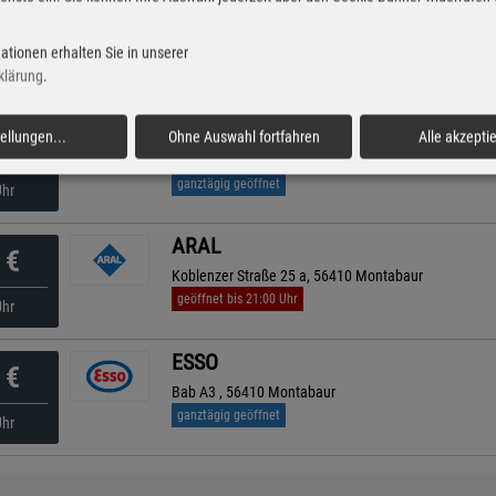
TotalEnergies Truckstop
€
Industriestr. 2, 56412 Heiligenroth
ationen erhalten Sie in unserer
geöffnet bis 23:00 Uhr
Uhr
klärung
.
ARAL
tellungen
...
Ohne Auswahl fortfahren
Alle akzepti
€
Alleestraße 18, 56410 Montabaur
ganztägig geöffnet
Uhr
ARAL
€
Koblenzer Straße 25 a, 56410 Montabaur
geöffnet bis 21:00 Uhr
Uhr
ESSO
€
Bab A3 , 56410 Montabaur
ganztägig geöffnet
Uhr