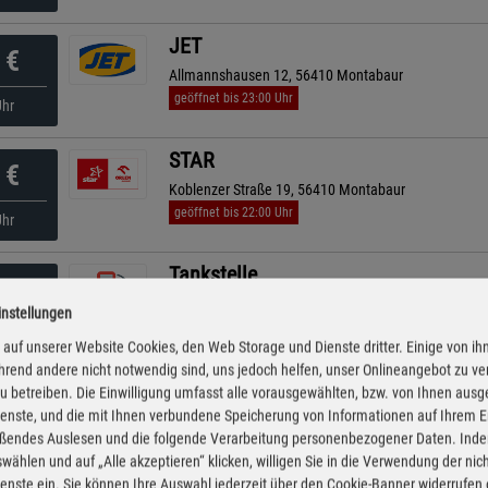
JET
€
Allmannshausen 12, 56410 Montabaur
geöffnet bis 23:00 Uhr
Uhr
STAR
€
Koblenzer Straße 19, 56410 Montabaur
geöffnet bis 22:00 Uhr
Uhr
Tankstelle
€
Bahnhofstraße 16, 56414 Wallmerod
instellungen
geöffnet bis 22:00 Uhr
Uhr
auf unserer Website Cookies, den Web Storage und Dienste dritter. Einige von ih
rend andere nicht notwendig sind, uns jedoch helfen, unser Onlineangebot zu v
Shell
 zu betreiben. Die Einwilligung umfasst alle vorausgewählten, bzw. von Ihnen aus
€
enste, und die mit Ihnen verbundene Speicherung von Informationen auf Ihrem 
Hauptstr. 2, 56412 Boden
eßendes Auslesen und die folgende Verarbeitung personenbezogener Daten. Inde
geöffnet bis 21:00 Uhr
kürzeste Anfahrt
Uhr
wählen und auf „Alle akzeptieren“ klicken, willigen Sie in die Verwendung der ni
enste ein. Sie können Ihre Auswahl jederzeit über den Cookie-Banner widerrufen