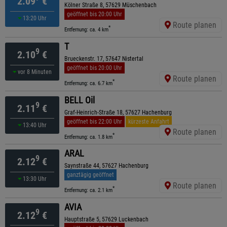
2.09
€
Kölner Straße 8, 57629 Müschenbach
geöffnet bis 20:00 Uhr
13:20 Uhr
Route planen
*
Entfernung: ca. 4 km
T
9
2.10
€
Brueckenstr. 17, 57647 Nistertal
geöffnet bis 20:00 Uhr
vor 8 Minuten
Route planen
*
Entfernung: ca. 6.7 km
BELL Oil
9
2.11
€
Graf-Heinrich-Straße 18, 57627 Hachenburg
geöffnet bis 22:00 Uhr
kürzeste Anfahrt
13:40 Uhr
Route planen
*
Entfernung: ca. 1.8 km
ARAL
9
2.12
€
Saynstraße 44, 57627 Hachenburg
ganztägig geöffnet
13:30 Uhr
Route planen
*
Entfernung: ca. 2.1 km
AVIA
9
2.12
€
Hauptstraße 5, 57629 Luckenbach