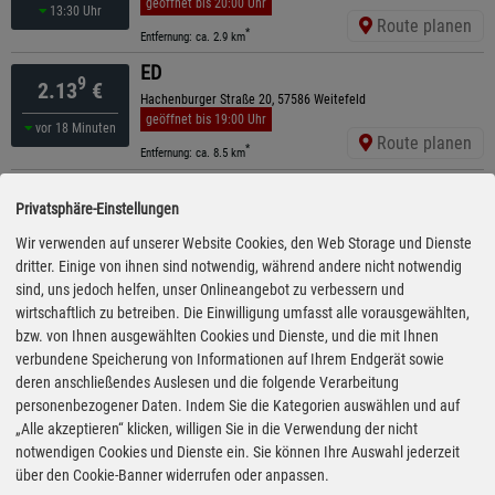
geöffnet bis 20:00 Uhr
13:30 Uhr
Route planen
*
Entfernung: ca. 2.9 km
ED
9
2.13
€
Hachenburger Straße 20, 57586 Weitefeld
geöffnet bis 19:00 Uhr
vor 18 Minuten
Route planen
*
Entfernung: ca. 8.5 km
ED
9
2.13
€
Privatsphäre-Einstellungen
Hachenburger Straße 10, 57520 Friedewald
geöffnet bis 20:00 Uhr
Wir verwenden auf unserer Website Cookies, den Web Storage und Dienste
vor 18 Minuten
Route planen
dritter. Einige von ihnen sind notwendig, während andere nicht notwendig
*
Entfernung: ca. 9.4 km
sind, uns jedoch helfen, unser Onlineangebot zu verbessern und
ARAL
wirtschaftlich zu betreiben. Die Einwilligung umfasst alle vorausgewählten,
9
2.14
€
Nordstraße 2, 57578 Elkenroth
bzw. von Ihnen ausgewählten Cookies und Dienste, und die mit Ihnen
geöffnet bis 22:00 Uhr
verbundene Speicherung von Informationen auf Ihrem Endgerät sowie
vor 28 Minuten
Route planen
deren anschließendes Auslesen und die folgende Verarbeitung
*
Entfernung: ca. 7.3 km
personenbezogener Daten. Indem Sie die Kategorien auswählen und auf
ARAL
„Alle akzeptieren“ klicken, willigen Sie in die Verwendung der nicht
9
2.15
€
Langenbacher Straße 18, 56470 Bad Marienberg
notwendigen Cookies und Dienste ein. Sie können Ihre Auswahl jederzeit
geöffnet bis 22:00 Uhr
über den Cookie-Banner widerrufen oder anpassen.
vor 8 Minuten
Route planen